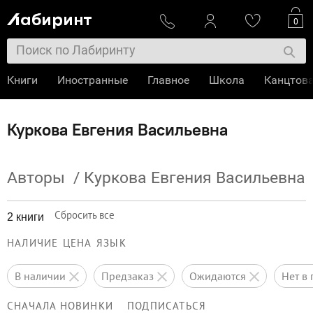
0
Книги
Иностранные
Главное
Школа
Канцтов
Куркова Евгения Васильевна
Авторы
/
Куркова Евгения Васильевна
Сбросить все
2 книги
НАЛИЧИЕ
ЦЕНА
ЯЗЫК
в наличии
предзаказ
ожидаются
нет 
СНАЧАЛА НОВИНКИ
ПОДПИСАТЬСЯ