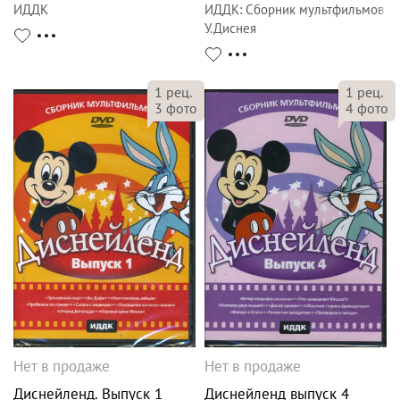
ИДДК
ИДДК
:
Сборник мультфильмов
У.Диснея
1
рец.
1
рец.
3
фото
4
фото
Нет в продаже
Нет в продаже
Диснейленд. Выпуск 1
Диснейленд выпуск 4