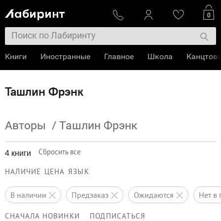
0
Книги
Иностранные
Главное
Школа
Канцтов
Ташлин Фрэнк
Авторы
/
Ташлин Фрэнк
Сбросить все
4 книги
НАЛИЧИЕ
ЦЕНА
ЯЗЫК
в наличии
предзаказ
ожидаются
нет 
СНАЧАЛА НОВИНКИ
ПОДПИСАТЬСЯ