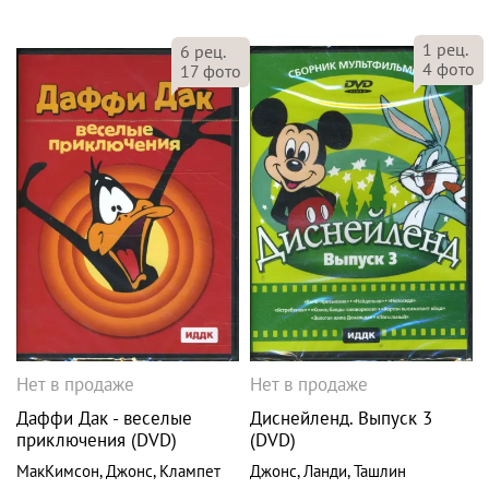
1
рец.
6
рец.
4
фото
17
фото
Нет в продаже
Нет в продаже
Даффи Дак - веселые
Диснейленд. Выпуск 3
приключения (DVD)
(DVD)
МакКимсон
,
Джонс
,
Клампет
Джонс
,
Ланди
,
Ташлин