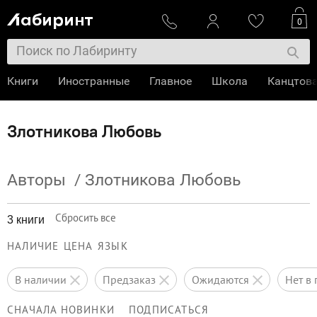
0
Книги
Иностранные
Главное
Школа
Канцтов
Злотникова Любовь
Авторы
/
Злотникова Любовь
Сбросить все
3 книги
НАЛИЧИЕ
ЦЕНА
ЯЗЫК
в наличии
предзаказ
ожидаются
нет 
СНАЧАЛА НОВИНКИ
ПОДПИСАТЬСЯ