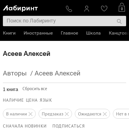
0
Книги
Иностранные
Главное
Школа
Канцтов
Асеев Алексей
Авторы
/
Асеев Алексей
Сбросить все
1 книга
НАЛИЧИЕ
ЦЕНА
ЯЗЫК
в наличии
предзаказ
ожидаются
нет 
СНАЧАЛА НОВИНКИ
ПОДПИСАТЬСЯ