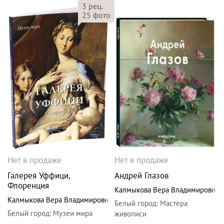
3
рец.
25
фото
Нет в продаже
Нет в продаже
Галерея Уффици,
Андрей Глазов
Флоренция
Калмыкова Вера Владимировна
Калмыкова Вера Владимировна
Белый город
:
Мастера
Белый город
:
Музеи мира
живописи