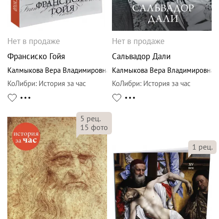
Нет в продаже
Нет в продаже
Франсиско Гойя
Сальвадор Дали
Калмыкова Вера Владимировна
Калмыкова Вера Владимировна
КоЛибри
:
История за час
КоЛибри
:
История за час
5
рец.
15
фото
1
рец.