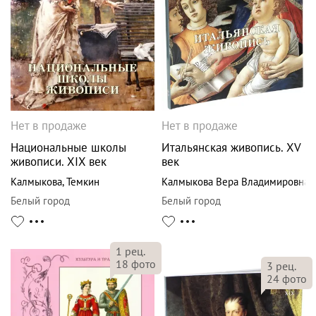
Нет в продаже
Нет в продаже
Национальные школы
Итальянская живопись. XV
живописи. XIX век
век
Калмыкова
,
Темкин
Калмыкова Вера Владимировна
Белый город
Белый город
1
рец.
18
фото
3
рец.
24
фото