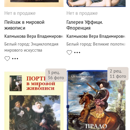
Нет в продаже
Нет в продаже
Пейзаж в мировой
Галерея Уффици.
живописи
Флоренция
Калмыкова Вера Владимировна
Калмыкова Вера Владимировна
Белый город
:
Энциклопедия
Белый город
:
Великие полотна
мирового искусства
2
рец.
3
рец.
11
фото
36
фото