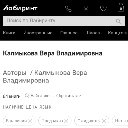
0
Книги
Иностранные
Главное
Школа
Канцтов
Калмыкова Вера Владимировна
Авторы
/
Калмыкова Вера
Владимировна
Найти здесь
Сбросить все
64 книги
НАЛИЧИЕ
ЦЕНА
ЯЗЫК
в наличии
предзаказ
ожидаются
нет 