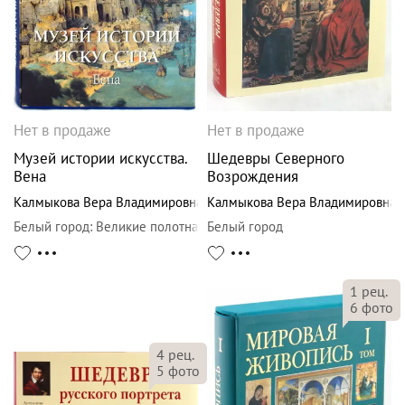
Нет в продаже
Нет в продаже
Музей истории искусства.
Шедевры Северного
Вена
Возрождения
Калмыкова Вера Владимировна
Калмыкова Вера Владимировна
Белый город
:
Великие полотна
Белый город
1
рец.
6
фото
4
рец.
5
фото