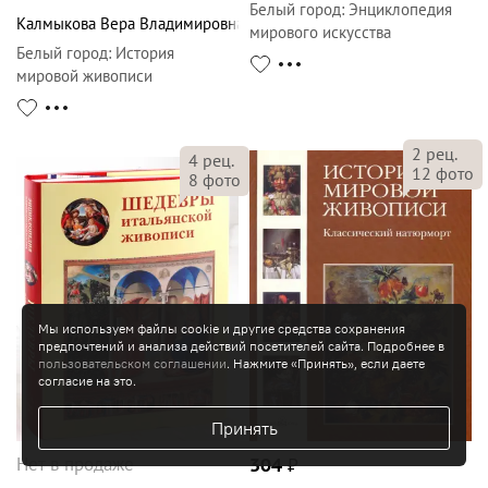
Белый город
:
Энциклопедия
Калмыкова Вера Владимировна
мирового искусства
Белый город
:
История
мировой живописи
2
рец.
4
рец.
12
фото
8
фото
Мы используем файлы cookie и другие средства сохранения
предпочтений и анализа действий посетителей сайта. Подробнее в
пользовательском соглашении
. Нажмите «Принять», если даете
согласие на это.
Принять
Нет в продаже
304
₽