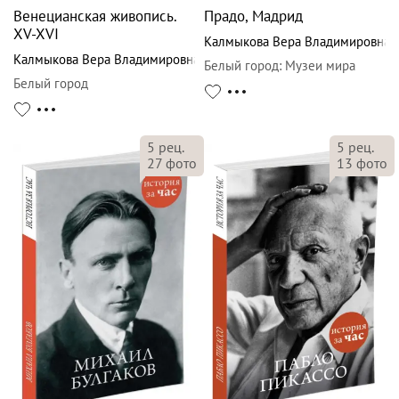
Венецианская живопись.
Прадо, Мадрид
XV-XVI
Калмыкова Вера Владимировна
Калмыкова Вера Владимировна
Белый город
:
Музеи мира
Белый город
5
рец.
5
рец.
27
фото
13
фото