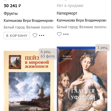
Нет в продаже
30 241
₽
Натюрморт
Фрукты
Калмыкова Вера Владимировна
Калмыкова Вера Владимировна
Белый город
:
Великие полотна
Белый город
:
Великие полотна
В КОРЗИНУ
1
рец.
6
рец.
63
фото