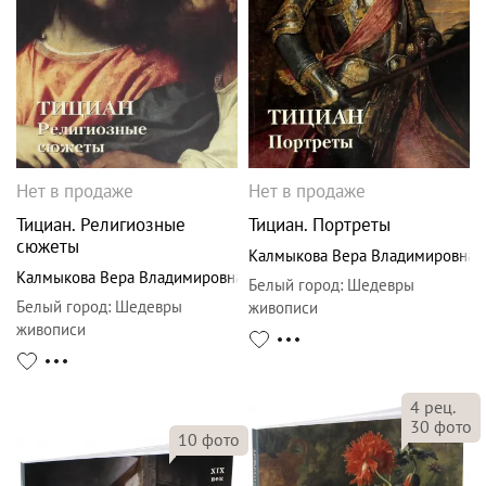
Нет в продаже
Нет в продаже
Тициан. Религиозные
Тициан. Портреты
сюжеты
Калмыкова Вера Владимировна
Калмыкова Вера Владимировна
Белый город
:
Шедевры
Белый город
:
Шедевры
живописи
живописи
4
рец.
30
фото
10
фото