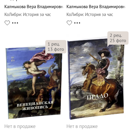
Калмыкова Вера Владимировна
Калмыкова Вера Владимировна
КоЛибри
:
История за час
КоЛибри
:
История за час
2
рец.
25
фото
1
рец.
13
фото
Нет в продаже
Нет в продаже