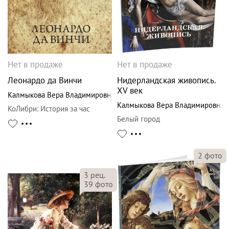
Нет в продаже
Нет в продаже
Леонардо да Винчи
Нидерландская живопись.
XV век
Калмыкова Вера Владимировна
Калмыкова Вера Владимировна
КоЛибри
:
История за час
Белый город
2
фото
3
рец.
39
фото