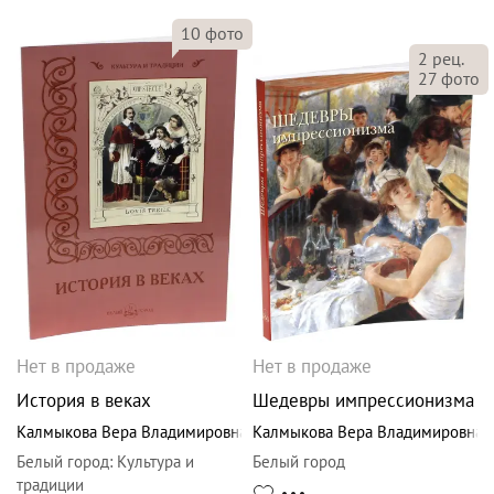
10
фото
2
рец.
27
фото
Нет в продаже
Нет в продаже
История в веках
Шедевры импрессионизма
Калмыкова Вера Владимировна
Калмыкова Вера Владимировна
Белый город
:
Культура и
Белый город
традиции