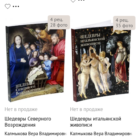
4
рец.
4
рец.
28
фото
35
фото
Нет в продаже
Нет в продаже
Шедевры Северного
Шедевры итальянской
Возрождения
живописи
Калмыкова Вера Владимировна
Калмыкова Вера Владимировна