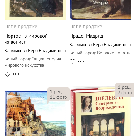
Нет в продаже
Нет в продаже
Портрет в мировой
Прадо. Мадрид
живописи
Калмыкова Вера Владимировна
Калмыкова Вера Владимировна
Белый город
:
Великие полотна
Белый город
:
Энциклопедия
мирового искусства
1
рец.
1
рец.
7
фото
11
фото