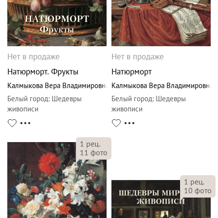
Нет в продаже
Нет в продаже
Натюрморт. Фрукты
Натюрморт
Калмыкова Вера Владимировна
Калмыкова Вера Владимировна
Белый город
:
Шедевры
Белый город
:
Шедевры
живописи
живописи
1
рец.
11
фото
1
рец.
10
фото