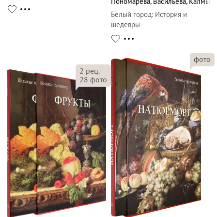
Пономарева
,
Васильева
,
Калмыко
Белый город
:
История и
шедевры
фото
2
рец.
28
фото