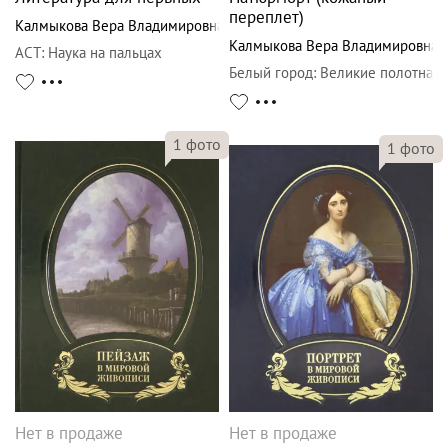
переплет)
Калмыкова Вера Владимировна
Калмыкова Вера Владимировна
АСТ
:
Наука на пальцах
Белый город
:
Великие полотна
1
фото
1
фото
Нет в продаже
Нет в продаже