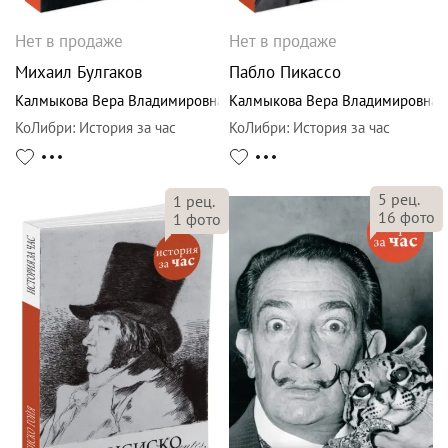
Нет в продаже
Нет в продаже
Михаил Булгаков
Пабло Пикассо
Калмыкова Вера Владимировна
Калмыкова Вера Владимировна
КоЛибри
:
История за час
КоЛибри
:
История за час
5
рец.
1
рец.
16
фото
1
фото