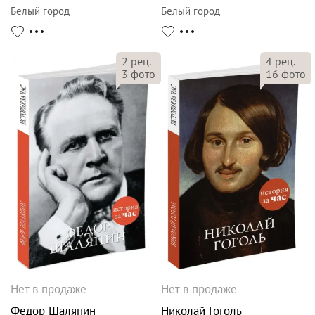
Белый город
Белый город
2
рец.
4
рец.
3
фото
16
фото
Нет в продаже
Нет в продаже
Федор Шаляпин
Николай Гоголь