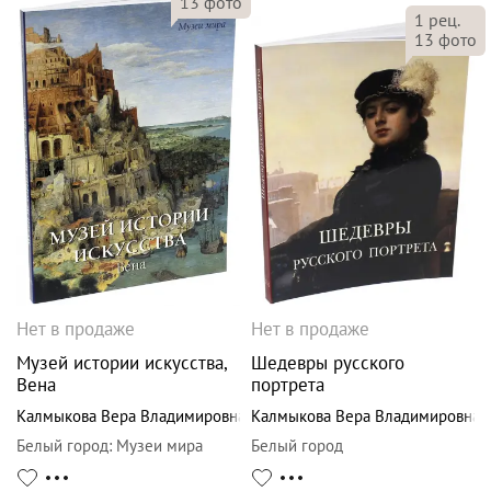
13
фото
1
рец.
13
фото
Нет в продаже
Нет в продаже
Музей истории искусства,
Шедевры русского
Вена
портрета
Калмыкова Вера Владимировна
Калмыкова Вера Владимировна
Белый город
:
Музеи мира
Белый город