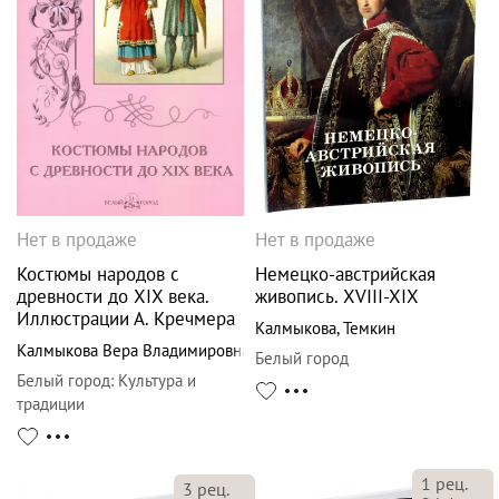
Нет в продаже
Нет в продаже
Костюмы народов с
Немецко-австрийская
древности до XIX века.
живопись. XVIII-XIX
Иллюстрации А. Кречмера
Калмыкова
,
Темкин
Калмыкова Вера Владимировна
Белый город
Белый город
:
Культура и
традиции
1
рец.
3
рец.