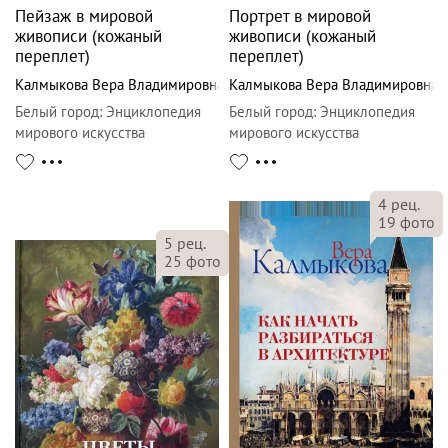
Пейзаж в мировой
Портрет в мировой
живописи (кожаный
живописи (кожаный
переплет)
переплет)
Калмыкова Вера Владимировна
Калмыкова Вера Владимировна
Белый город
:
Энциклопедия
Белый город
:
Энциклопедия
мирового искусства
мирового искусства
4
рец.
19
фото
5
рец.
25
фото