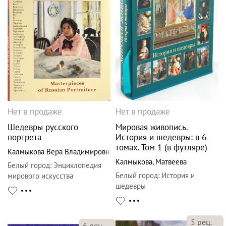
Нет в продаже
Нет в продаже
Шедевры русского
Мировая живопись.
портрета
История и шедевры: в 6
томах. Том 1 (в футляре)
Калмыкова Вера Владимировна
Калмыкова
,
Матвеева
Белый город
:
Энциклопедия
Белый город
:
История и
мирового искусства
шедевры
5
рец.
6
рец.