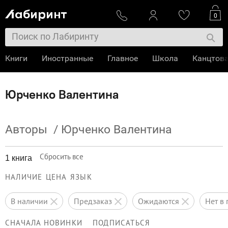
0
Книги
Иностранные
Главное
Школа
Канцтов
Юрченко Валентина
Авторы
/
Юрченко Валентина
Сбросить все
1 книга
НАЛИЧИЕ
ЦЕНА
ЯЗЫК
в наличии
предзаказ
ожидаются
нет 
СНАЧАЛА НОВИНКИ
ПОДПИСАТЬСЯ