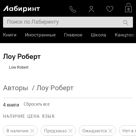
0
Книги
Иностранные
Главное
Школа
Канцтов
Лоу Роберт
Low Robert
Авторы
/
Лоу Роберт
Сбросить все
4 книги
НАЛИЧИЕ
ЦЕНА
ЯЗЫК
в наличии
предзаказ
ожидаются
нет 