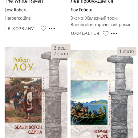
The White Raven
Лев пробуждается
Low Robert
Лоу Роберт
Harpercollins
Эксмо
:
Железный трон.
Военный исторический роман
В КОРЗИНУ
ОЖИДАЕТСЯ
2
рец.
1
фото
7
фото