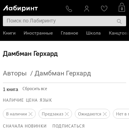
0
Книги
Иностранные
Главное
Школа
Канцтов
Дамбман Герхард
Авторы
/
Дамбман Герхард
Сбросить все
1 книга
НАЛИЧИЕ
ЦЕНА
ЯЗЫК
в наличии
предзаказ
ожидаются
нет 
СНАЧАЛА НОВИНКИ
ПОДПИСАТЬСЯ