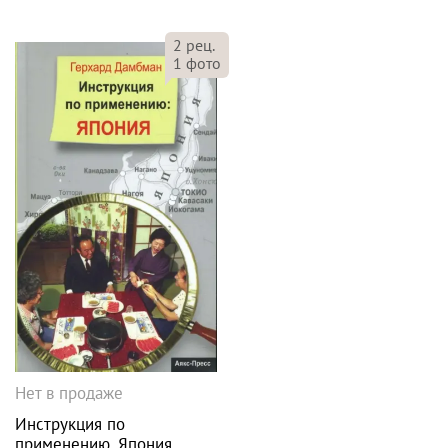
2
рец.
1
фото
Нет в продаже
Инструкция по
применению. Япония