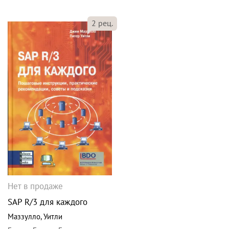
2
рец.
Нет в продаже
SAP R/3 для каждого
Маззулло
,
Уитли