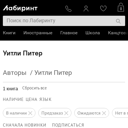
0
Книги
Иностранные
Главное
Школа
Канцтов
Уитли Питер
Авторы
/
Уитли Питер
Сбросить все
1 книга
НАЛИЧИЕ
ЦЕНА
ЯЗЫК
в наличии
предзаказ
ожидаются
нет 
СНАЧАЛА НОВИНКИ
ПОДПИСАТЬСЯ