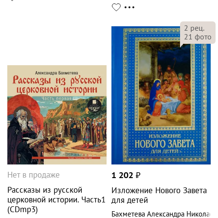
2
рец.
21
фото
Нет в продаже
1 202
₽
Рассказы из русской
Изложение Нового Завета
церковной истории. Часть1
для детей
(CDmp3)
Бахметева Александра Николаев