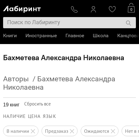
0
Книги
Иностранные
Главное
Школа
Канцтов
Бахметева Александра Николаевна
Авторы
/
Бахметева Александра
Николаевна
Сбросить все
19 книг
НАЛИЧИЕ
ЦЕНА
ЯЗЫК
в наличии
предзаказ
ожидаются
нет 