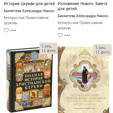
История Церкви для детей
Изложение Нового Завета
для детей
Бахметева Александра Николаевна
Бахметева Александра Николаев
Белорусская Православная
Белорусская Православная
церковь
церковь
1
рец.
5
рец.
11
фото
11
фото