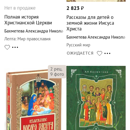
Нет в продаже
2 823
₽
Полная история
Рассказы для детей о
Христианской Церкви
земной жизни Иисуса
Христа
Бахметева Александра Николаевна
Бахметева Александра Николаев
Лепта
:
Мир православия
Русский мир
ОЖИДАЕТСЯ
2
рец.
9
фото