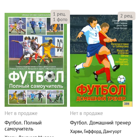
1
рец.
2
рец.
1
фото
Нет в продаже
Нет в продаже
Футбол. Полный
Футбол. Домашний тренер
самоучитель
Харви
,
Гиффорд
,
Дангуорт