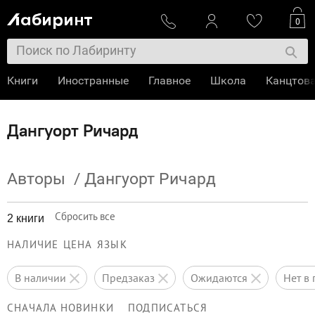
0
Книги
Иностранные
Главное
Школа
Канцтов
Дангуорт Ричард
Авторы
/
Дангуорт Ричард
Сбросить все
2 книги
НАЛИЧИЕ
ЦЕНА
ЯЗЫК
в наличии
предзаказ
ожидаются
нет 
СНАЧАЛА НОВИНКИ
ПОДПИСАТЬСЯ