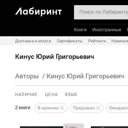
Книги
Иностранные
Доставка и оплата
Сертификаты
Рейтинги
Новинки
Кинус Юрий Григорьевич
Авторы
/
Кинус Юрий Григорьевич
НАЛИЧИЕ
ЦЕНА
ЯЗЫК
в наличии
предзаказ
ожидаю
2 книги
5
рец.