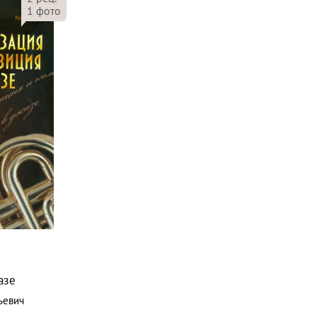
1
фото
азе
ьевич