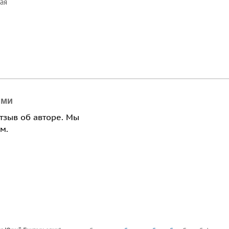
ая
ями
отзыв об авторе. Мы
м.