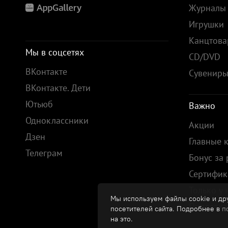
Журналы
Игрушки
Канцтов
Мы в соцсетях
CD/DVD
ВКонтакте
Сувенир
ВКонтакте. Дети
Ютьюб
Важно
Одноклассники
Акции
Дзен
Главные 
Телеграм
Бонус за
Сертифик
Только у 
Мы используем файлы cookie и дру
Предзака
посетителей сайта. Подробнее в
п
на это.