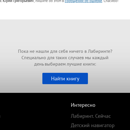
с Юрий Григорьевич
"
, пишите об этом в
сообщении об ошибке
. Спасибо!
Пока не нашли для себя ничего в Лабиринте?
Специально для таких случаев мы каждый
день выбираем лучшие книги:
Найти книгу
Интересно
и
Лабиринт. Сейчас
Детский навигатор