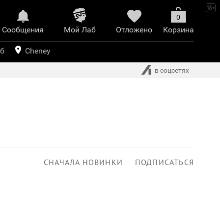
0
Сообщения
Mой Лаб​
Отложено
Корзина
иринт
уб
Cheney
в соцсетях
СНАЧАЛА НОВИНКИ
ПОДПИСАТЬСЯ