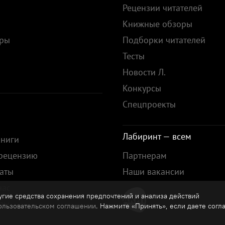
Рецензии читателей
Книжные обзоры
ары
Подборки читателей
Тесты
ы
Новости Л.
Конкурсы
Спецпроекты
Лабиринт — всем
книги
 рецензию
Партнерам
аты
Наши вакансии
нас
гие средства сохранения предпочтений и анализа действий
зы
ользовательском соглашении
. Нажмите «Принять», если даете согл