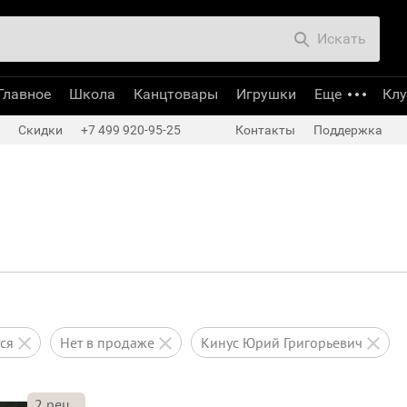
Искать
Главное
Школа
Канцтовары
Игрушки
Еще
Кл
Скидки
+7 499 920-95-25
Контакты
Поддержка
тся
нет в продаже
Кинус Юрий Григорьевич
2
рец.