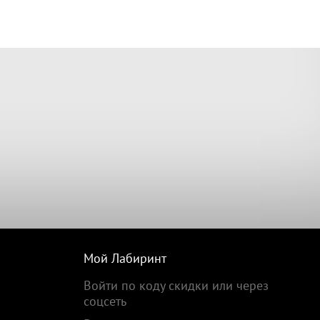
Мой Лабиринт
Войти по коду скидки или через
соцсеть