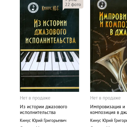
22
фото
Нет в продаже
Нет в продаже
Из истории джазового
Импровизация и
исполнительства
композиция в дж
Кинус Юрий Григорьевич
Кинус Юрий Григор