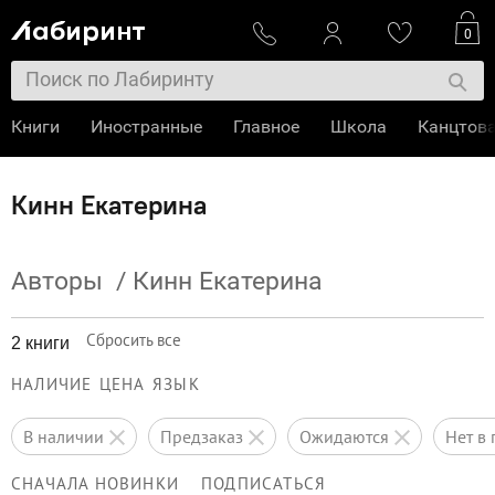
0
Книги
Иностранные
Главное
Школа
Канцтов
Кинн Екатерина
Авторы
/
Кинн Екатерина
Сбросить все
2 книги
НАЛИЧИЕ
ЦЕНА
ЯЗЫК
в наличии
предзаказ
ожидаются
нет 
СНАЧАЛА НОВИНКИ
ПОДПИСАТЬСЯ