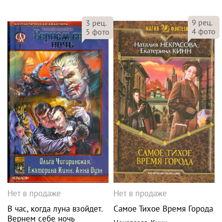
9
рец.
3
рец.
4
фото
5
фото
Нет в продаже
Нет в продаже
В час, когда луна взойдет.
Самое Тихое Время Города
Вернем себе ночь