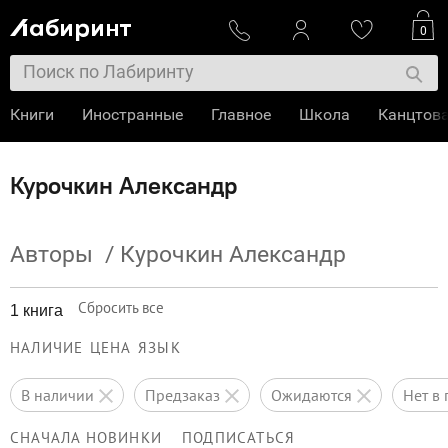
0
Книги
Иностранные
Главное
Школа
Канцтов
Курочкин Александр
Авторы
/
Курочкин Александр
Сбросить все
1 книга
НАЛИЧИЕ
ЦЕНА
ЯЗЫК
в наличии
предзаказ
ожидаются
нет 
СНАЧАЛА НОВИНКИ
ПОДПИСАТЬСЯ