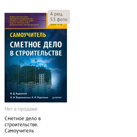
4
рец.
53
фото
Нет в продаже
Сметное дело в
строительстве.
Самоучитель