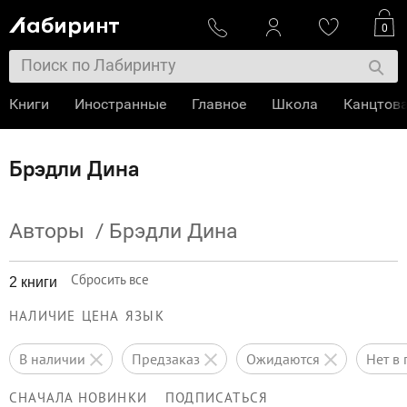
0
Книги
Иностранные
Главное
Школа
Канцтов
Брэдли Дина
Авторы
/
Брэдли Дина
Сбросить все
2 книги
НАЛИЧИЕ
ЦЕНА
ЯЗЫК
в наличии
предзаказ
ожидаются
нет 
СНАЧАЛА НОВИНКИ
ПОДПИСАТЬСЯ