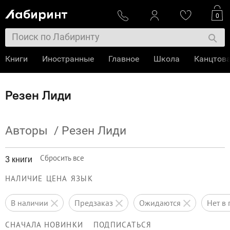
0
Книги
Иностранные
Главное
Школа
Канцтов
Резен Лиди
Авторы
/
Резен Лиди
Сбросить все
3 книги
НАЛИЧИЕ
ЦЕНА
ЯЗЫК
в наличии
предзаказ
ожидаются
нет 
СНАЧАЛА НОВИНКИ
ПОДПИСАТЬСЯ