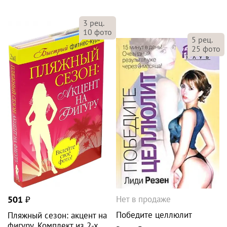
3
рец.
10
фото
5
рец.
25
фото
Нет в продаже
501
₽
Победите целлюлит
Пляжный сезон: акцент на
фигуру. Комплект из 2-х