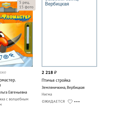
5
рец.
Вербицкая
15
фото
даже
2 218
₽
омастер.
Птичья стройка
и
Земляничкина
,
Вербицкая
льга Евгеньевна
Нигма
жка с волшебным
ОЖИДАЕТСЯ
м