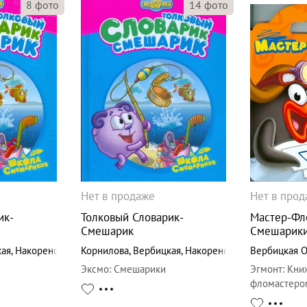
8
фото
14
фото
Нет в продаже
Нет в про
ик-
Толковый Словарик-
Мастер-Фл
Смешарик
Смешарик
кая
,
Накоренок
Корнилова
,
Вербицкая
,
Накоренок
Вербицкая О
Эксмо
:
Смешарики
Эгмонт
:
Кни
фломастеро