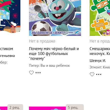
Нет в продаже
Нет в про
остиком
Почему мяч чёрно-белый и
Смешарики
еще 100 футбольных
нехочух. 
вгеньевна
"почему"
Шевчук И.
рбер
:
Питер
:
Вы и ваш ребенок
Эгмонт
:
Кни
2
рец.
5
рец.