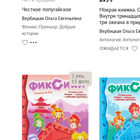
693
₽
Честное попугайское
Мокрая книжка. 
Внутри тринадца
Вербицкая Ольга Евгеньевна
три океана в при
Феникс-Премьер
:
Добрые
Вербицкая Ольга Е
истории
Антология
:
Антолог
ОЖИДАЕТСЯ
2
рец.
15
фото