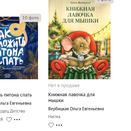
10
фото
Нет в продаже
Книжная лавочка для
ь питона спать
мышки
льга Евгеньевна
Вербицкая Ольга Евгеньевна
одец.Детство
Нигма
СЯ