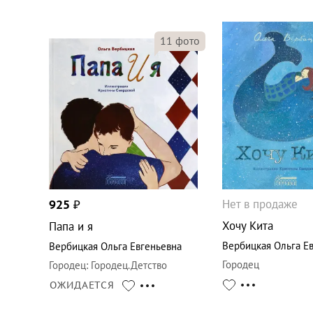
11
фото
Нет в продаже
925
₽
Хочу Кита
Папа и я
Вербицкая Ольга Е
Вербицкая Ольга Евгеньевна
Городец
Городец
:
Городец.Детство
ОЖИДАЕТСЯ