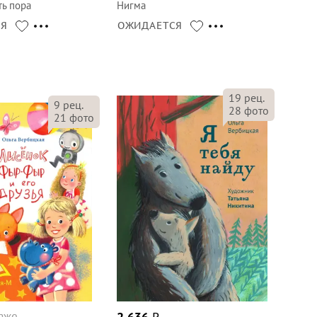
ть пора
Нигма
СЯ
ОЖИДАЕТСЯ
19
рец.
9
рец.
28
фото
21
фото
даже