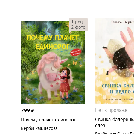
1
рец.
2
фото
Нет в продаже
299
₽
Свинка-балеринк
Почему плачет единорог
слёз
Вербицкая
,
Весова
Вербицкая Ольга Е