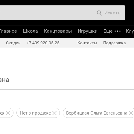
Искать
Главное
Школа
Канцтовары
Игрушки
Еще
Кл
Скидки
+7 499 920-95-25
Контакты
Поддержка
вна
тся
нет в продаже
Вербицкая Ольга Евгеньевна