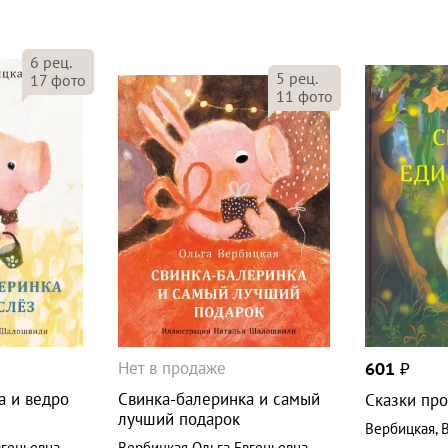
6
рец.
5
рец.
17
фото
11
фото
Нет в продаже
601
₽
а и ведро
Свинка-балеринка и самый
Сказки про
лучший подарок
Вербицкая
,
вгеньевна
Вербицкая Ольга Евгеньевна