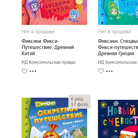
Нет в продаже
Нет в продаже
Фиксики Фикси-
Фиксики. Спецвы
Путешествие. Древний
Фикси-путешеств
Китай
Древняя Греция
ИД Комсомольская правда
ИД Комсомольская 
6
рец.
17
фото