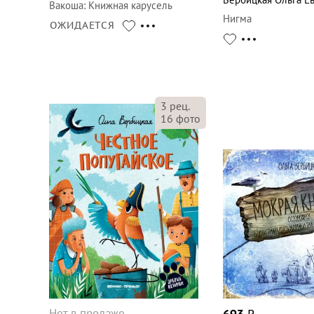
Вакоша
:
Книжная карусель
Нигма
ОЖИДАЕТСЯ
3
рец.
16
фото
Нет в продаже