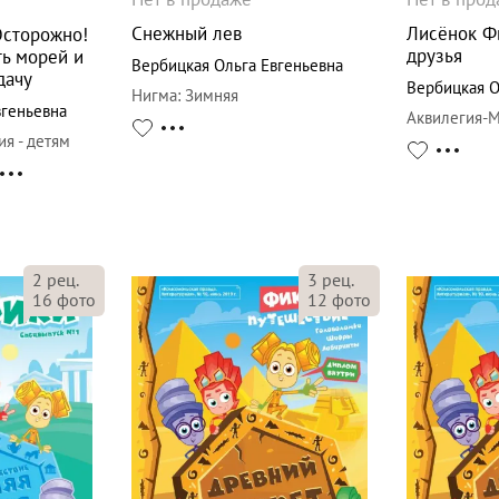
Снежный лев
Лисёнок Ф
Осторожно!
друзья
ть морей и
Вербицкая Ольга Евгеньевна
дачу
Вербицкая О
Нигма
:
Зимняя
вгеньевна
Аквилегия-
ия - детям
2
рец.
3
рец.
16
фото
12
фото