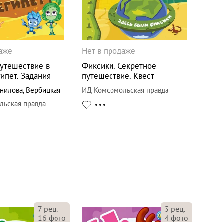
даже
Нет в продаже
Путешествие в
Фиксики. Секретное
ипет. Задания
путешествие. Квест
нилова
,
Вербицкая
ИД Комсомольская правда
льская правда
7
рец.
3
рец.
16
фото
4
фото