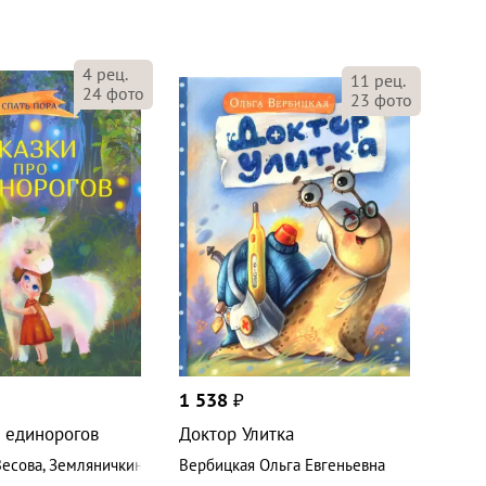
4
рец.
11
рец.
24
фото
23
фото
1 538
₽
 единорогов
Доктор Улитка
Весова
,
Земляничкина
Вербицкая Ольга Евгеньевна