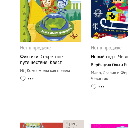
Нет в продаже
Нет в продаже
Фиксики. Секретное
Новый год с Чев
путешествие. Квест
Вербицкая Ольга Е
ИД Комсомольская правда
Манн, Иванов и Фе
Чевостик
4
рец.