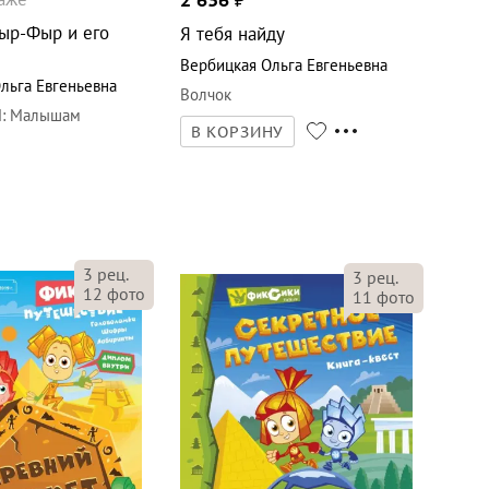
2 636
₽
ыр-Фыр и его
Я тебя найду
Вербицкая Ольга Евгеньевна
льга Евгеньевна
Волчок
М
:
Малышам
В КОРЗИНУ
3
рец.
3
рец.
12
фото
11
фото