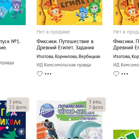
Нет в продаже
Нет в про
пуск №1.
Фиксики. Путешествие в
Фиксики. 
ие.
Древний Египет. Задания
Древний Ег
Изотова
,
Корнилова
,
Вербицкая
Изотова
,
Кор
правда
ИД Комсомольская правда
ИД Комсомо
5
рец.
3
рец.
23
фото
7
фото