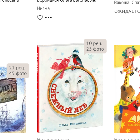
Вакоша
:
Спа
Нигма
ОЖИДАЕТ
10
рец.
25
фото
21
рец.
45
фото
Нет в продаже
Нет в про