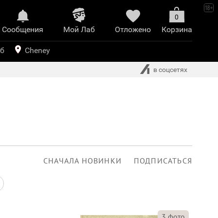
0
Сообщения
Mой Лаб​
Отложено
Корзина
иринт
уб
Cheney
в соцсетях
СНАЧАЛА НОВИНКИ
ПОДПИСАТЬСЯ
3
фото