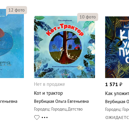
12
фото
10
фото
Нет в продаже
1 571
₽
Кот и трактор
Как уложит
вгеньевна
Вербицкая Ольга Евгеньевна
Вербицкая О
Городец
:
Городец.Детство
Городец
:
Гор
ОЖИДАЕТ