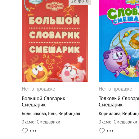
28
фото
Нет в продаже
Нет в продаже
Большой Словарик
Толковый Словар
Смешарик
Смешарик
Большакова
,
Голь
,
Вербицкая
Корнилова
,
Вербиц
Эксмо
:
Смешарики
Эксмо
:
Смешарики