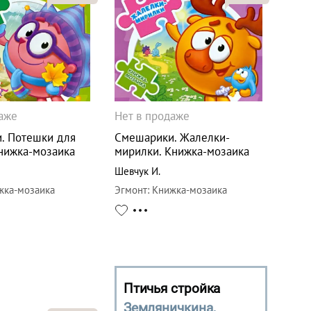
даже
Нет в продаже
. Потешки для
Смешарики. Жалелки-
Книжка-мозаика
мирилки. Книжка-мозаика
Шевчук И.
жка-мозаика
Эгмонт
:
Книжка-мозаика
Птичья стройка
Земляничкина,