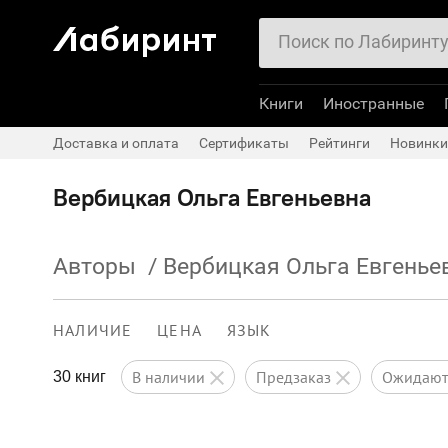
Книги
Иностранные
Доставка и оплата
Сертификаты
Рейтинги
Новинки
Вербицкая Ольга Евгеньевна
Авторы
/
Вербицкая Ольга Евгенье
НАЛИЧИЕ
ЦЕНА
ЯЗЫК
в наличии
предзаказ
ожидаю
30 книг