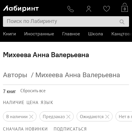
0
Книги
Иностранные
Главное
Школа
Канцтов
Михеева Анна Валерьевна
Авторы
/
Михеева Анна Валерьевна
Сбросить все
7 книг
НАЛИЧИЕ
ЦЕНА
ЯЗЫК
в наличии
предзаказ
ожидаются
нет 
СНАЧАЛА НОВИНКИ
ПОДПИСАТЬСЯ