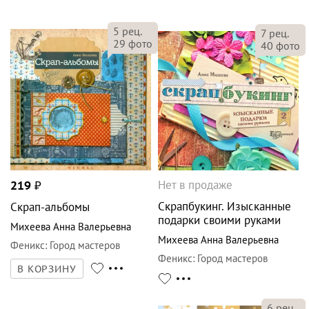
5
рец.
7
рец.
29
фото
40
фото
Нет в продаже
219
₽
Скрапбукинг. Изысканные
Скрап-альбомы
подарки своими руками
Михеева Анна Валерьевна
Михеева Анна Валерьевна
Феникс
:
Город мастеров
Феникс
:
Город мастеров
В КОРЗИНУ
6
рец.