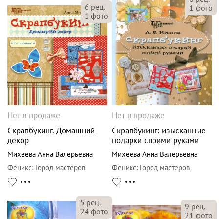
6
рец.
1
фото
1
фото
Нет в продаже
Нет в продаже
Скрапбукинг. Домашний
Скрапбукинг: изысканные
декор
подарки своими руками
Михеева Анна Валерьевна
Михеева Анна Валерьевна
Феникс
:
Город мастеров
Феникс
:
Город мастеров
5
рец.
9
рец.
24
фото
21
фото