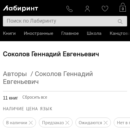
0
Книги
Иностранные
Главное
Школа
Канцтов
Соколов Геннадий Евгеньевич
Авторы
/
Соколов Геннадий
Евгеньевич
Сбросить все
11 книг
НАЛИЧИЕ
ЦЕНА
ЯЗЫК
в наличии
предзаказ
ожидаются
нет 