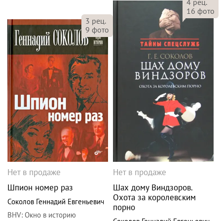
4
рец.
16
фото
3
рец.
9
фото
Нет в продаже
Нет в продаже
Шпион номер раз
Шах дому Виндзоров.
Охота за королевским
Соколов Геннадий Евгеньевич
порно
BHV
:
Окно в историю