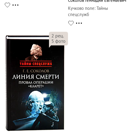
Соколов Геннадий Евгеньевич
Кучково поле
:
Тайны
спецслужб
2
рец.
5
фото