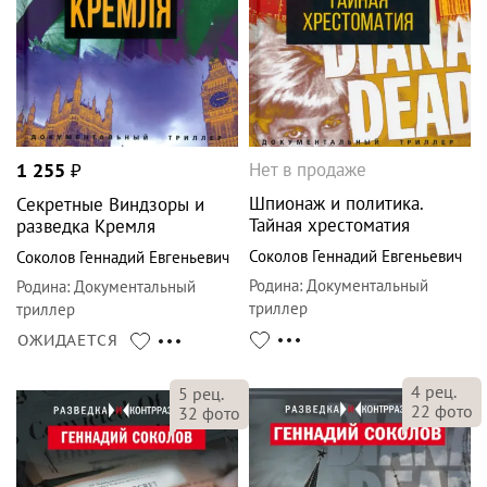
Нет в продаже
1 255
₽
Шпионаж и политика.
Секретные Виндзоры и
Тайная хрестоматия
разведка Кремля
Соколов Геннадий Евгеньевич
Соколов Геннадий Евгеньевич
Родина
:
Документальный
Родина
:
Документальный
триллер
триллер
ОЖИДАЕТСЯ
4
рец.
5
рец.
22
фото
32
фото