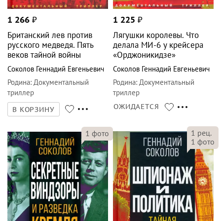
1 266
₽
1 225
₽
Британский лев против
Лягушки королевы. Что
русского медведя. Пять
делала МИ-6 у крейсера
веков тайной войны
«Орджоникидзе»
Соколов Геннадий Евгеньевич
Соколов Геннадий Евгеньевич
Родина
:
Документальный
Родина
:
Документальный
триллер
триллер
ОЖИДАЕТСЯ
В КОРЗИНУ
1
рец.
1
фото
1
фото