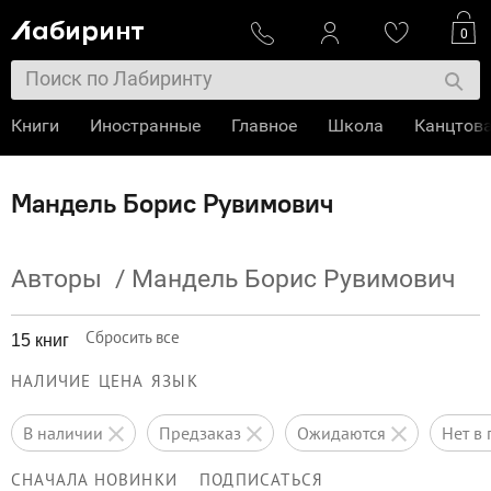
0
Книги
Иностранные
Главное
Школа
Канцтов
Мандель Борис Рувимович
Авторы
/
Мандель Борис Рувимович
Сбросить все
15 книг
НАЛИЧИЕ
ЦЕНА
ЯЗЫК
в наличии
предзаказ
ожидаются
нет 
СНАЧАЛА НОВИНКИ
ПОДПИСАТЬСЯ