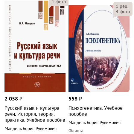
1
фото
1
рец.
4
фото
2 058
₽
558
₽
Русский язык и культура
Психогенетика. Учебное
речи. История, теория,
пособие
практика. Учебное пособие
Мандель Борис Рувимович
Мандель Борис Рувимович
Флинта