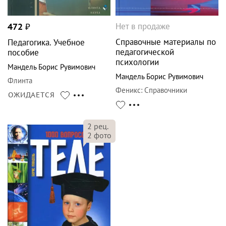
Нет в продаже
472
₽
Справочные материалы по
Педагогика. Учебное
педагогической
пособие
психологии
Мандель Борис Рувимович
Мандель Борис Рувимович
Флинта
Феникс
:
Справочники
ОЖИДАЕТСЯ
2
рец.
2
фото