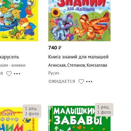
740
₽
карусель
Книга знаний для малышей
кам - книжки
Агинская
,
Степанов
,
Комзалова
Русич
СЯ
ОЖИДАЕТСЯ
1
рец.
1
рец.
1
фото
2
фото