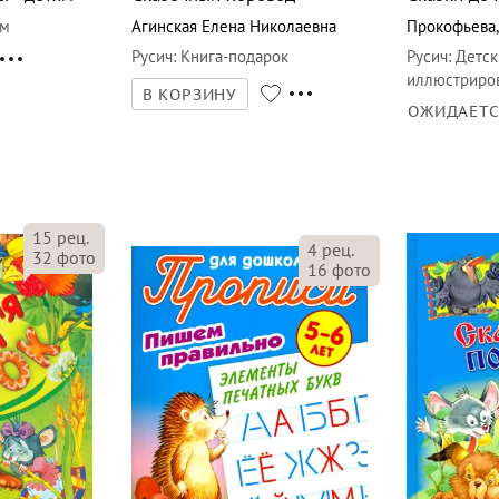
ам
Агинская Елена Николаевна
Прокофьева
Русич
:
Книга-подарок
Русич
:
Детск
иллюстриро
В КОРЗИНУ
ОЖИДАЕТ
15
рец.
4
рец.
32
фото
16
фото