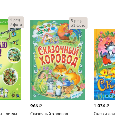
1
рец.
5
рец.
7
фото
31
фото
966
₽
1 036
₽
ы - детям
Сказочный хоровод
Сказки до