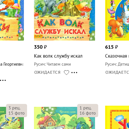
350
₽
615
₽
Как волк службу искал
Сказочная 
а Георгиевна
Русич
:
Читаем сами
Русич
:
Детиш
ОЖИДАЕТСЯ
ОЖИДАЕТ
3
рец.
1
рец.
15
фото
16
фото