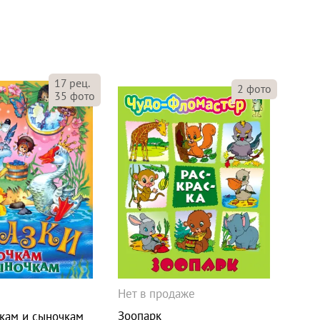
17
рец.
2
фото
35
фото
Нет в продаже
Зоопарк
чкам и сыночкам