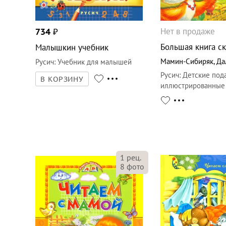
Нет в продаже
734
₽
Большая книга с
Малышкин учебник
Мамин-Сибиряк
,
Да
Русич
:
Учебник для малышей
Русич
:
Детские под
В КОРЗИНУ
иллюстрированные
1
рец.
8
фото