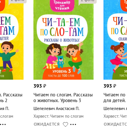
393
₽
393
₽
. Рассказы
Читаем по слогам. Рассказы
Читаем по 
нь 2
о животных. Уровень 3
для детей.
ия П.
Шепелевич Анастасия П.
Шепелевич А
 слогам
Харвест
:
Читаем по слогам
Харвест
:
Чит
ОЖИДАЕТСЯ
ОЖИДАЕТ