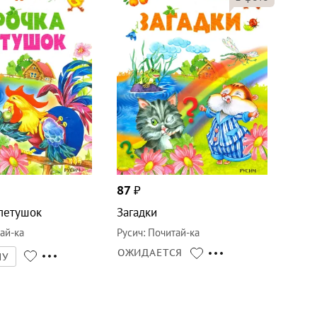
87
₽
 петушок
Загадки
ай-ка
Русич
:
Почитай-ка
ОЖИДАЕТСЯ
НУ