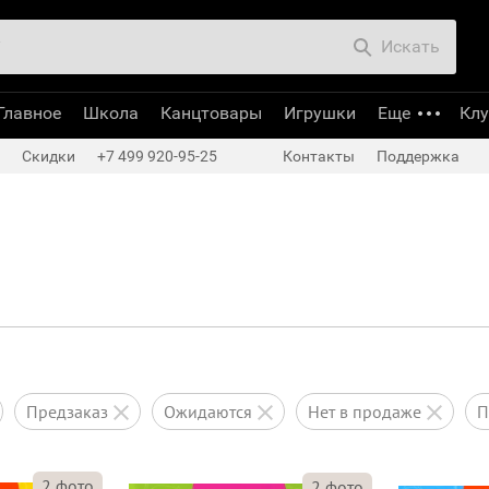
Искать
Главное
Школа
Канцтовары
Игрушки
Еще
Кл
Скидки
+7 499 920-95-25
Контакты
Поддержка
предзаказ
ожидаются
нет в продаже
2
фото
2
фото