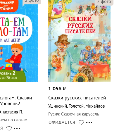
2
фото
1 056
₽
слогам. Сказки
Сказки русских писателей
 Уровень2
Ушинский
,
Толстой
,
Михайлов
настасия П.
Русич
:
Сказочная карусель
аем по слогам
ОЖИДАЕТСЯ
СЯ