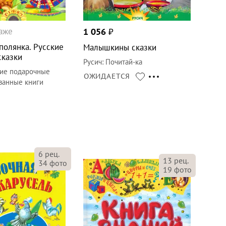
даже
1 056
₽
полянка. Русские
Малышкины сказки
сказки
Русич
:
Почитай-ка
ие подарочные
ОЖИДАЕТСЯ
ванные книги
6
рец.
13
рец.
34
фото
19
фото