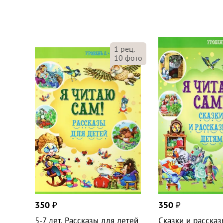
1
рец.
10
фото
350
₽
350
₽
5-7 лет. Рассказы для детей
Сказки и рассказ