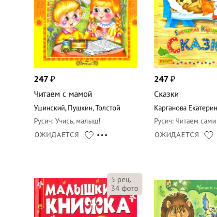
247
₽
247
₽
Читаем с мамой
Сказки
Ушинский
,
Пушкин
,
Толстой
Карганова Екатерин
Русич
:
Учись, малыш!
Русич
:
Читаем сами
ОЖИДАЕТСЯ
ОЖИДАЕТСЯ
5
рец.
34
фото