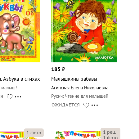
185
₽
. Азбука в стихах
Малышкины забавы
, малыш!
Агинская Елена Николаевна
Русич
:
Чтение для малышей
СЯ
ОЖИДАЕТСЯ
1
рец.
1
фото
1
фото