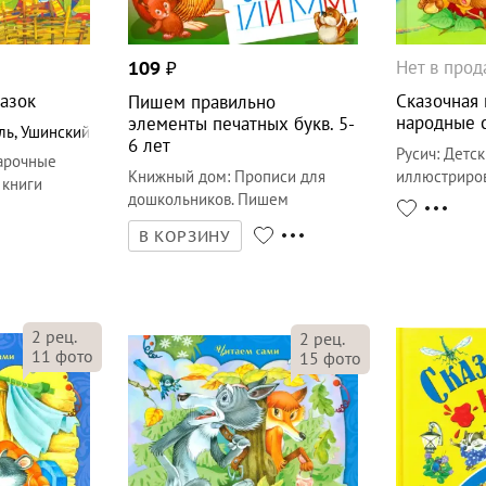
Нет в про
109
₽
казок
Сказочная 
Пишем правильно
народные 
элементы печатных букв. 5-
ль
,
Ушинский
6 лет
Русич
:
Детск
арочные
Книжный дом
:
Прописи для
иллюстриро
 книги
дошкольников. Пишем
правильно. 5-6 лет
В КОРЗИНУ
2
рец.
2
рец.
11
фото
15
фото