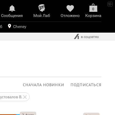
0
Сообщения
Mой Лаб​
Отложено
Корзина
иринт
уб
Cheney
в соцсетях
СНАЧАЛА НОВИНКИ
ПОДПИСАТЬСЯ
Пустовалов В.
2
фото