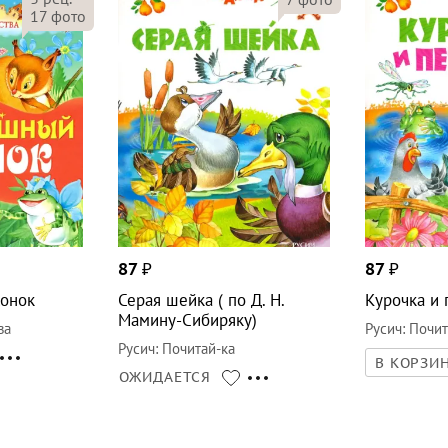
17
фото
87
₽
87
₽
онок
Серая шейка ( по Д. Н.
Курочка и
Мамину-Сибиряку)
ва
Русич
:
Почит
Русич
:
Почитай-ка
В КОРЗИ
ОЖИДАЕТСЯ