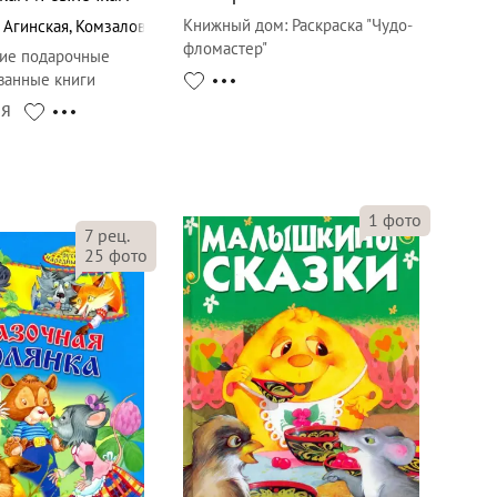
Книжный дом
:
Раскраска "Чудо-
,
Агинская
,
Комзалова
фломастер"
ие подарочные
ванные книги
СЯ
1
фото
7
рец.
25
фото