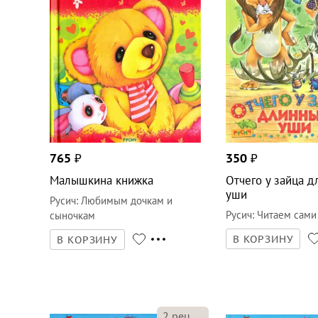
765
₽
350
₽
Малышкина книжка
Отчего у зайца 
уши
Русич
:
Любимым дочкам и
Русич
:
Читаем сами
сыночкам
В КОРЗИНУ
В КОРЗИНУ
2
рец.