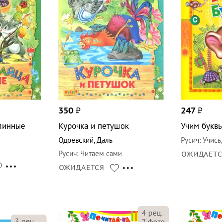
350
₽
247
₽
длинные
Курочка и петушок
Учим буквы
Одоевский
,
Даль
Русич
:
Учись
Русич
:
Читаем сами
ОЖИДАЕТ
ОЖИДАЕТСЯ
4
рец.
3
рец.
7
фото