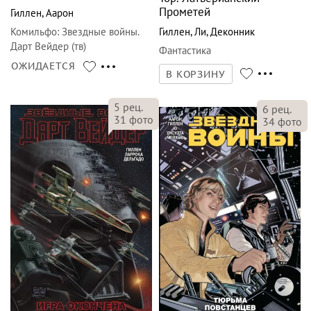
Прометей
Гиллен
,
Аарон
Комильфо
:
Звездные войны.
Гиллен
,
Ли
,
Деконник
Дарт Вейдер (тв)
Фантастика
ОЖИДАЕТСЯ
В КОРЗИНУ
5
рец.
6
рец.
31
фото
34
фото