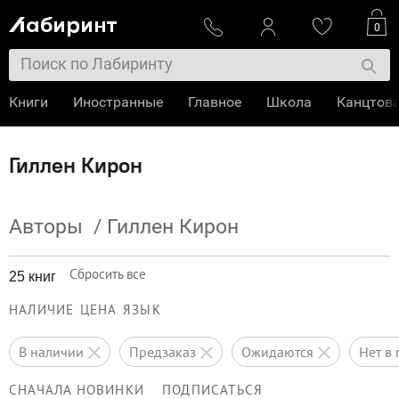
0
Книги
Иностранные
Главное
Школа
Канцтов
Гиллен Кирон
Авторы
/
Гиллен Кирон
Сбросить все
25 книг
НАЛИЧИЕ
ЦЕНА
ЯЗЫК
в наличии
предзаказ
ожидаются
нет 
СНАЧАЛА НОВИНКИ
ПОДПИСАТЬСЯ