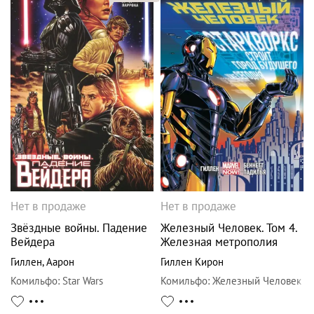
Нет в продаже
Нет в продаже
Звёздные войны. Падение
Железный Человек. Том 4.
Вейдера
Железная метрополия
Гиллен
,
Аарон
Гиллен Кирон
Комильфо
:
Star Wars
Комильфо
:
Железный Человек