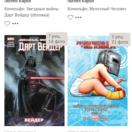
Гиллен Кирон
Гиллен Кирон
Комильфо
:
Звездные войны.
Комильфо
:
Железный Человек
Дарт Вейдер (обложка)
7
рец.
3
рец.
18
фото
31
фото