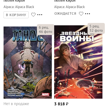
Гиллен Кирон
Гиллен Кирон
Alpaca
:
Alpaca Black
Alpaca
:
Alpaca Black
ОЖИДАЕТСЯ
В КОРЗИНУ
5
рец.
6
рец.
32
фото
46
фото
Нет в продаже
3 818
₽