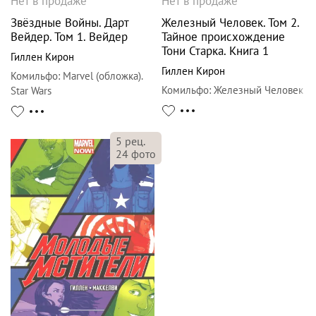
Нет в продаже
Нет в продаже
Звёздные Войны. Дарт
Железный Человек. Том 2.
Вейдер. Том 1. Вейдер
Тайное происхождение
Тони Старка. Книга 1
Гиллен Кирон
Гиллен Кирон
Комильфо
:
Marvel (обложка).
Комильфо
:
Железный Человек
Star Wars
5
рец.
24
фото