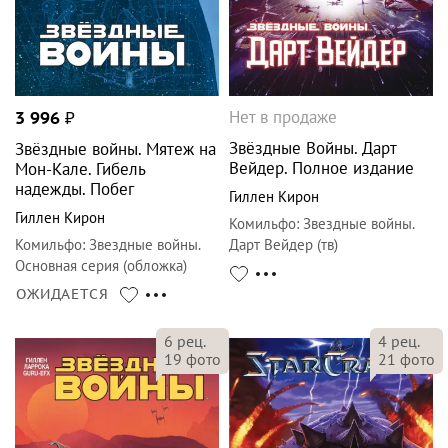
Нет в продаже
3 996
₽
Звёздные Войны. Дарт
Звёздные войны. Мятеж на
Вейдер. Полное издание
Мон-Кале. Гибель
надежды. Побег
Гиллен Кирон
Гиллен Кирон
Комильфо
:
Звездные войны.
Комильфо
:
Звездные войны.
Дарт Вейдер (тв)
Основная серия (обложка)
ОЖИДАЕТСЯ
6
рец.
4
рец.
19
фото
21
фото