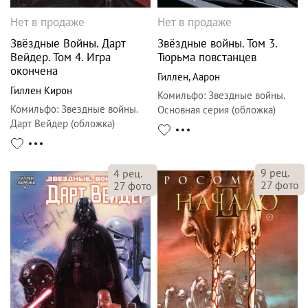
Нет в продаже
Нет в продаже
Звёздные Войны. Дарт
Звёздные войны. Том 3.
Вейдер. Том 4. Игра
Тюрьма повстанцев
окончена
Гиллен
,
Аарон
Гиллен Кирон
Комильфо
:
Звездные войны.
Комильфо
:
Звездные войны.
Основная серия (обложка)
Дарт Вейдер (обложка)
9
рец.
4
рец.
27
фото
27
фото