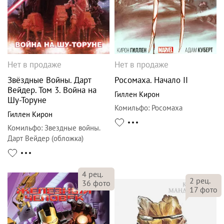
Нет в продаже
Нет в продаже
Звёздные Войны. Дарт
Росомаха. Начало II
Вейдер. Том 3. Война на
Гиллен Кирон
Шу-Торуне
Комильфо
:
Росомаха
Гиллен Кирон
Комильфо
:
Звездные войны.
Дарт Вейдер (обложка)
4
рец.
2
рец.
36
фото
17
фото