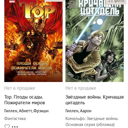
21
фото
Нет в продаже
Нет в продаже
Тор. Плоды осады.
Звёздные войны. Кричащая
Пожиратели миров
цитадель
Гиллен
,
Абнетт
,
Фрэкшн
Гиллен
,
Аарон
Фантастика
Комильфо
:
Звездные войны.
Основная серия (обложка)