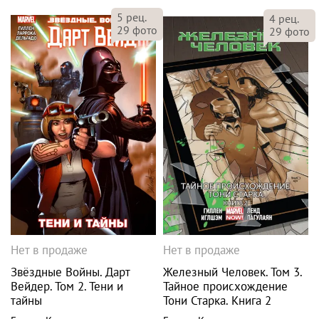
5
рец.
4
рец.
29
фото
29
фото
Нет в продаже
Нет в продаже
Звёздные Войны. Дарт
Железный Человек. Том 3.
Вейдер. Том 2. Тени и
Тайное происхождение
тайны
Тони Старка. Книга 2