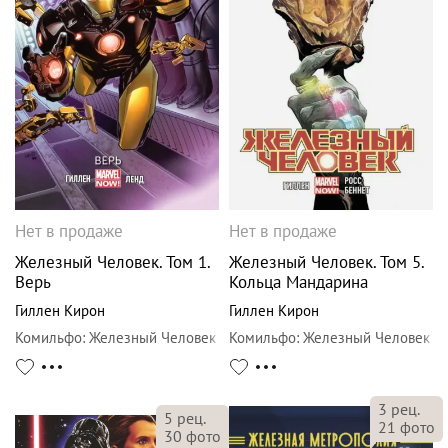
Нет в продаже
Нет в продаже
Железный Человек. Том 1.
Железный Человек. Том 5.
Верь
Кольца Мандарина
Гиллен Кирон
Гиллен Кирон
Комильфо
:
Железный Человек
Комильфо
:
Железный Человек
3
рец.
5
рец.
21
фото
30
фото