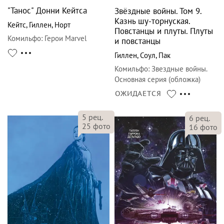
"Танос" Донни Кейтса
Звёздные войны. Том 9.
Казнь шу-торнуская.
Кейтс
,
Гиллен
,
Норт
Повстанцы и плуты. Плуты
Комильфо
:
Герои Marvel
и повстанцы
Гиллен
,
Соул
,
Пак
Комильфо
:
Звездные войны.
Основная серия (обложка)
ОЖИДАЕТСЯ
5
рец.
6
рец.
25
фото
16
фото