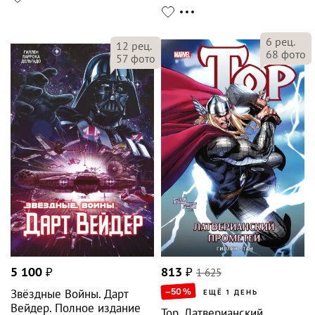
6
рец.
12
рец.
68
фото
57
фото
5 100
₽
813
₽
1 625
–50
%
Звёздные Войны. Дарт
ЕЩЁ 1 ДЕНЬ
Вейдер. Полное издание
Тор. Латверианский