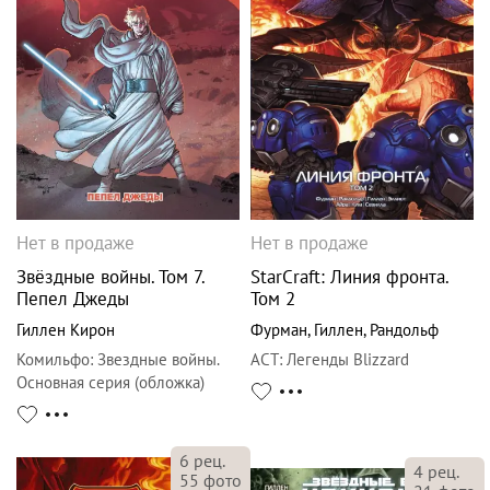
Нет в продаже
Нет в продаже
Звёздные войны. Том 7.
StarCraft: Линия фронта.
Пепел Джеды
Том 2
Гиллен Кирон
Фурман
,
Гиллен
,
Рандольф
Комильфо
:
Звездные войны.
АСТ
:
Легенды Blizzard
Основная серия (обложка)
6
рец.
4
рец.
55
фото