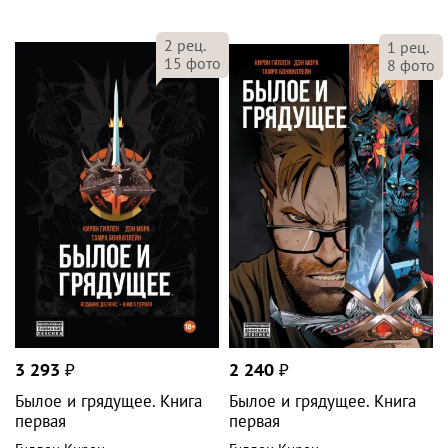
2
рец.
1
рец.
15
фото
8
фото
3 293
₽
2 240
₽
Былое и грядущее. Книга
Былое и грядущее. Книга
первая
первая