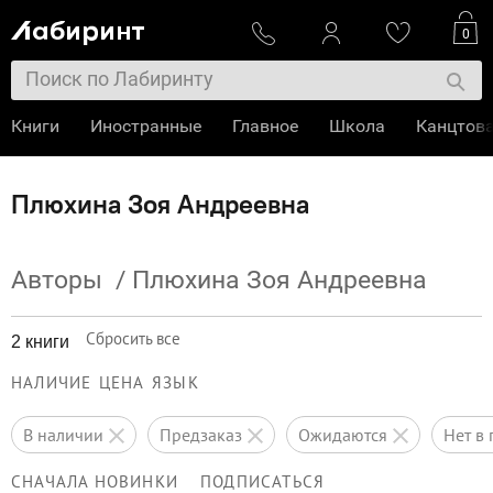
0
Книги
Иностранные
Главное
Школа
Канцтов
Плюхина Зоя Андреевна
Авторы
/
Плюхина Зоя Андреевна
Сбросить все
2 книги
НАЛИЧИЕ
ЦЕНА
ЯЗЫК
в наличии
предзаказ
ожидаются
нет 
СНАЧАЛА НОВИНКИ
ПОДПИСАТЬСЯ