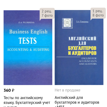
1
рец.
2
рец.
8
фото
7
фото
Нет в продаже
360
₽
Английский для
Тесты по английскому
бухгалтеров и аудиторов
языку. Бухгалтерский учет