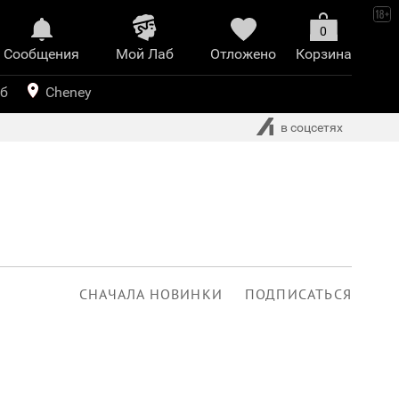
0
Сообщения
Mой Лаб​
Отложено
Корзина
иринт
уб
Cheney
в соцсетях
СНАЧАЛА НОВИНКИ
ПОДПИСАТЬСЯ