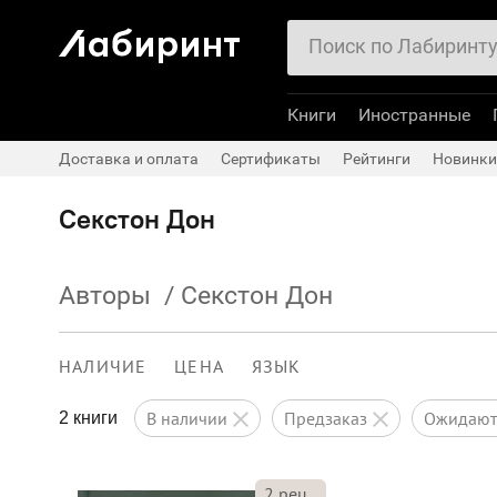
Книги
Иностранные
Доставка и оплата
Сертификаты
Рейтинги
Новинки
Секстон Дон
Авторы
/
Секстон Дон
НАЛИЧИЕ
ЦЕНА
ЯЗЫК
в наличии
предзаказ
ожидаю
2 книги
2
рец.