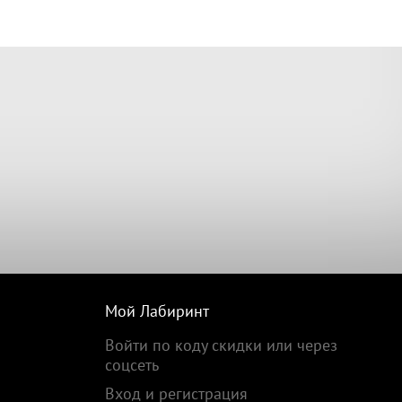
Мой Лабиринт
Войти по коду скидки или через
соцсеть
Вход и регистрация