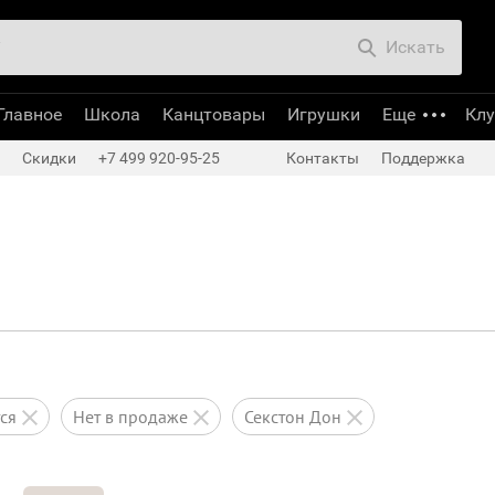
Искать
Главное
Школа
Канцтовары
Игрушки
Еще
Кл
Скидки
+7 499 920-95-25
Контакты
Поддержка
тся
нет в продаже
Секстон Дон