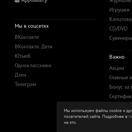
Журналы
Игрушки
Канцтов
Мы в соцсетях
CD/DVD
ВКонтакте
Сувенир
ВКонтакте. Дети
Ютьюб
Важно
Одноклассники
Акции
Дзен
Главные 
Телеграм
Бонус за
Сертифик
Только у 
Мы используем файлы cookie и дру
Предзака
посетителей сайта. Подробнее в
п
на это.