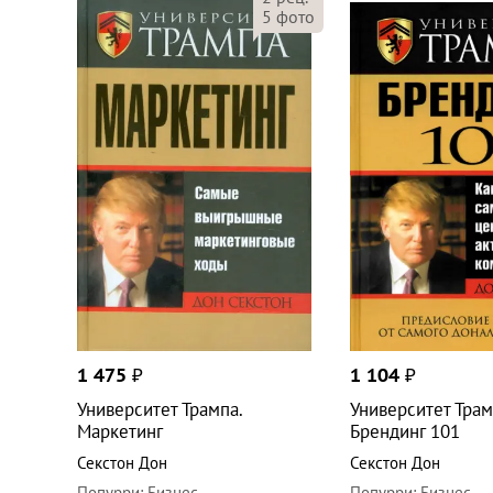
5
фото
1 475
₽
1 104
₽
Университет Трампа.
Университет Трам
Маркетинг
Брендинг 101
Секстон Дон
Секстон Дон
Попурри
:
Бизнес
Попурри
:
Бизнес