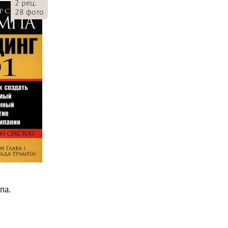
2
рец.
28
фото
па.