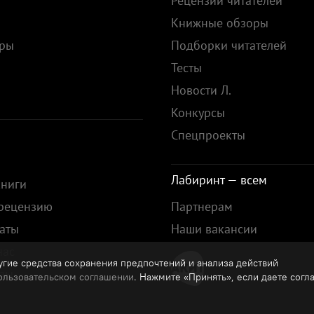
Рецензии читателей
Книжные обзоры
ары
Подборки читателей
Тесты
ы
Новости Л.
Конкурсы
Спецпроекты
Лабиринт — всем
книги
 рецензию
Партнерам
аты
Наши вакансии
нас
гие средства сохранения предпочтений и анализа действий
зы
ользовательском соглашении
. Нажмите «Принять», если даете согл