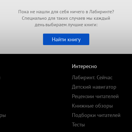
Пока не нашли для себя ничего в Лабиринте?
Специально для таких случаев мы каждый
день выбираем лучшие книги:
Найти книгу
Интересно
и
Лабиринт. Сейчас
Детский навигатор
Рецензии читателей
Книжные обзоры
ары
Подборки читателей
Тесты