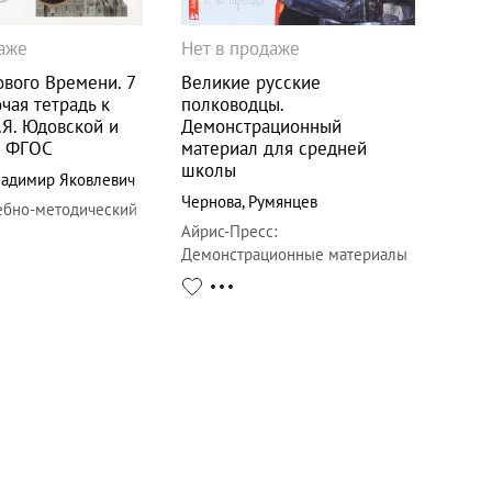
даже
Нет в продаже
вого Времени. 7
Великие русские
очая тетрадь к
полководцы.
.Я. Юдовской и
Демонстрационный
1. ФГОС
материал для средней
школы
ладимир Яковлевич
Чернова
,
Румянцев
ебно-методический
Айрис-Пресс
:
Демонстрационные материалы