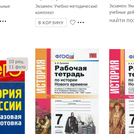
Экзамен
:
Ун
льные
Экзамен
:
Учебно-методический
учебные дей
комплект
НАЙТИ ПО
В КОРЗИНУ
10
рец.
11
фото