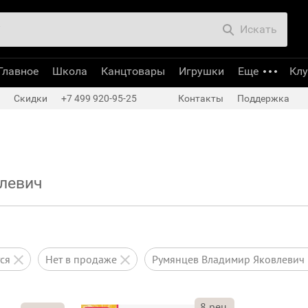
Искать
Главное
Школа
Канцтовары
Игрушки
Еще
Кл
Скидки
+7 499 920-95-25
Контакты
Поддержка
левич
тся
нет в продаже
Румянцев Владимир Яковлевич
8
рец.