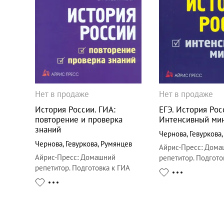
Нет в продаже
Нет в продаже
История России. ГИА:
ЕГЭ. История Рос
повторение и проверка
Интенсивный ми
знаний
Чернова
,
Гевуркова
Чернова
,
Гевуркова
,
Румянцев
Айрис-Пресс
:
Дома
Айрис-Пресс
:
Домашний
репетитор. Подгото
репетитор. Подготовка к ГИА