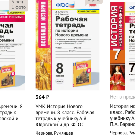
5
рец.
1
фото
Нет в про
364
₽
История но
времени. 8
УМК История Нового
класс. Раб
традь к
времени. 8 класс. Рабочая
учебнику А
овской и
тетрадь к учебнику А.Я.
П.А. Баран
Юдовской и др. ФГОС
Чернова
,
Ру
Чернова
,
Румянцев