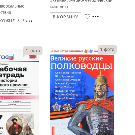
Экзамен
:
Учебно-методический
иверсальные
комплект
ствия
В КОРЗИНУ
ХОЖИЕ
1
фото
1
фото