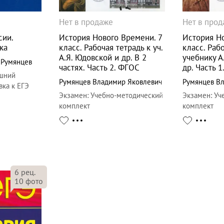
Нет в продаже
Нет в про
сии.
История Нового Времени. 7
История Но
ка
класс. Рабочая тетрадь к уч.
класс. Раб
А.Я. Юдовской и др. В 2
учебнику А
,
Румянцев
частях. Часть 2. ФГОС
др. Часть 
шний
Румянцев Владимир Яковлевич
Румянцев В
вка к ЕГЭ
Экзамен
:
Учебно-методический
Экзамен
:
Уч
комплект
комплект
6
рец.
10
фото