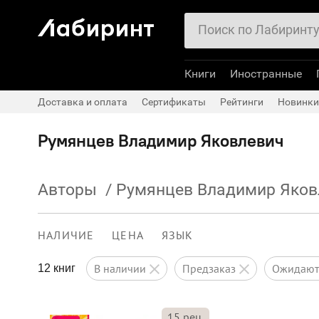
Книги
Иностранные
Доставка и оплата
Сертификаты
Рейтинги
Новинки
Румянцев Владимир Яковлевич
Авторы
/
Румянцев Владимир Яков
НАЛИЧИЕ
ЦЕНА
ЯЗЫК
в наличии
предзаказ
ожидаю
12 книг
15
рец.