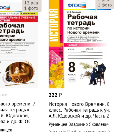
12
рец.
1
фото
1
фото
даже
222
₽
вого времени. 7
История Нового Времени. 8
очая тетрадь к
класс. Рабочая тетрадь к уч.
.Я. Юдовской,
А.Я. Юдовской и др. Часть 2
ова и др. ФГОС
Румянцев Владимир Яковлевич
мянцев