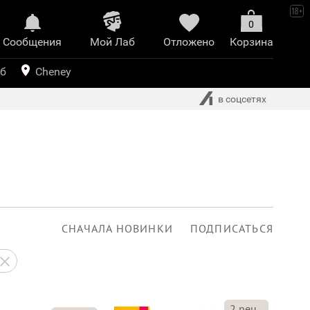
0
Сообщения
Mой Лаб​
Отложено
Корзина
иринт
уб
Cheney
в соцсетях
СНАЧАЛА НОВИНКИ
ПОДПИСАТЬСЯ
2
рец.