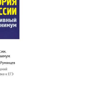
сии.
нимум
,
Румянцев
шний
вка к ЕГЭ