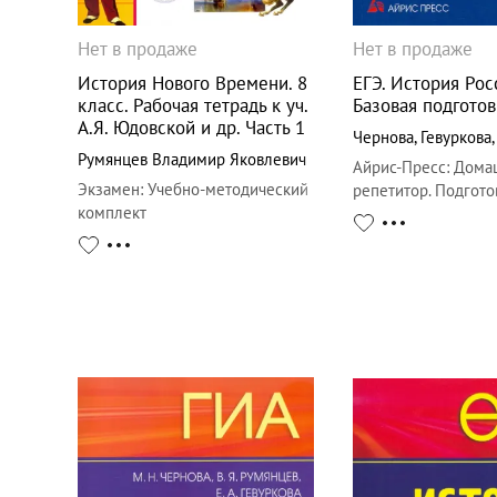
Нет в продаже
Нет в продаже
История Нового Времени. 8
ЕГЭ. История Рос
класс. Рабочая тетрадь к уч.
Базовая подготов
А.Я. Юдовской и др. Часть 1
Чернова
,
Гевуркова
Румянцев Владимир Яковлевич
Айрис-Пресс
:
Дома
Экзамен
:
Учебно-методический
репетитор. Подгото
комплект