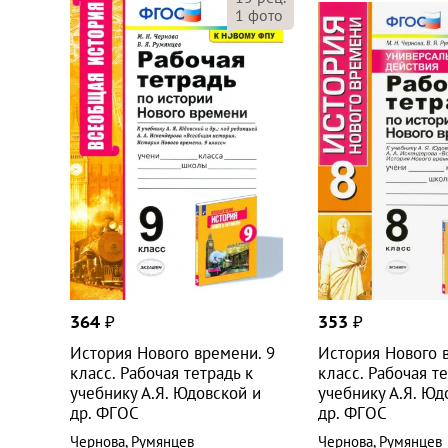
1
фото
364
₽
353
₽
История Нового времени. 9
История Нового 
класс. Рабочая тетрадь к
класс. Рабочая те
учебнику А.Я. Юдовской и
учебнику А.Я. Юд
др. ФГОС
др. ФГОС
Чернова
,
Румянцев
Чернова
,
Румянцев