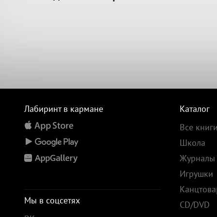
Лабиринт в кармане
Каталог
Все книг
Школа
Журналы
Игрушки
Канцтов
Мы в соцсетях
CD/DVD