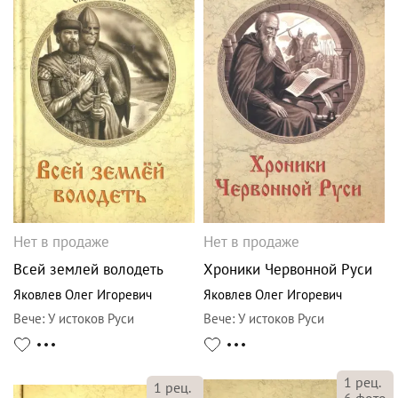
Нет в продаже
Нет в продаже
Всей землей володеть
Хроники Червонной Руси
Яковлев Олег Игоревич
Яковлев Олег Игоревич
Вече
:
У истоков Руси
Вече
:
У истоков Руси
1
рец.
1
рец.
6
фото