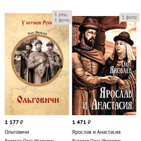
1
рец.
1
фото
1
фото
1 177
₽
1 471
₽
Ольговичи
Ярослав и Анастасия
Яковлев Олег Игоревич
Яковлев Олег Игоревич