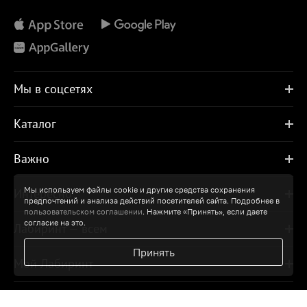
Мы в соцсетях
Каталог
Важно
Мы используем файлы cookie и другие средства сохранения
Интересно
предпочтений и анализа действий посетителей сайта. Подробнее в
пользовательском соглашении
. Нажмите «Принять», если даете
согласие на это.
Лабиринт — всем
Принять
Мой Лабиринт
Помощь