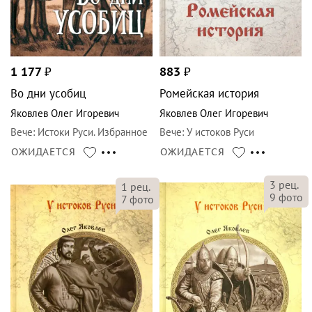
1 177
₽
883
₽
Во дни усобиц
Ромейская история
Яковлев Олег Игоревич
Яковлев Олег Игоревич
Вече
:
Истоки Руси. Избранное
Вече
:
У истоков Руси
ОЖИДАЕТСЯ
ОЖИДАЕТСЯ
3
рец.
1
рец.
9
фото
7
фото