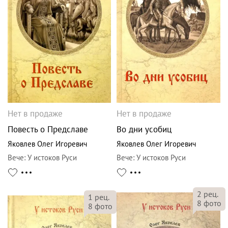
Нет в продаже
Нет в продаже
Повесть о Предславе
Во дни усобиц
Яковлев Олег Игоревич
Яковлев Олег Игоревич
Вече
:
У истоков Руси
Вече
:
У истоков Руси
2
рец.
1
рец.
8
фото
8
фото