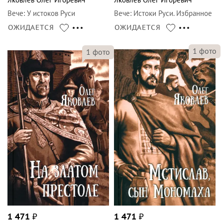
Вече
:
У истоков Руси
Вече
:
Истоки Руси. Избранное
ОЖИДАЕТСЯ
ОЖИДАЕТСЯ
1
фото
1
фото
1 471
₽
1 471
₽