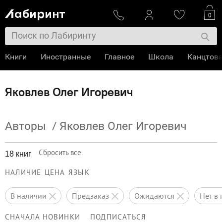
0
Книги
Иностранные
Главное
Школа
Канцтов
Яковлев Олег Игоревич
Авторы
/
Яковлев Олег Игоревич
Сбросить все
18 книг
НАЛИЧИЕ
ЦЕНА
ЯЗЫК
в наличии
предзаказ
ожидаются
нет 
СНАЧАЛА НОВИНКИ
ПОДПИСАТЬСЯ