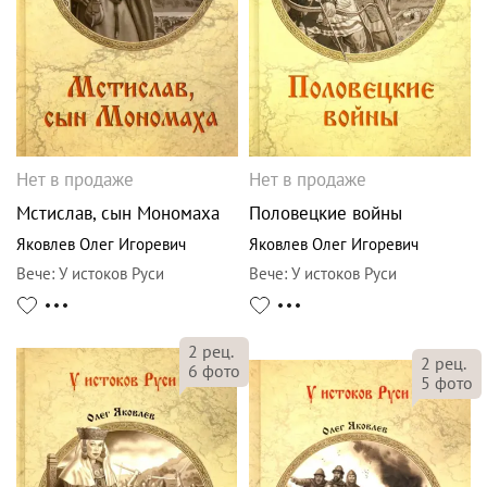
Нет в продаже
Нет в продаже
Мстислав, сын Мономаха
Половецкие войны
Яковлев Олег Игоревич
Яковлев Олег Игоревич
Вече
:
У истоков Руси
Вече
:
У истоков Руси
2
рец.
2
рец.
6
фото
5
фото