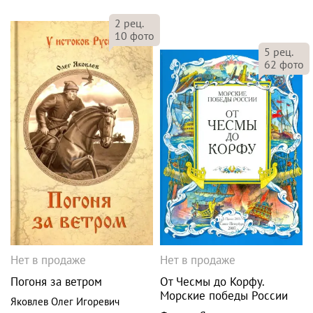
2
рец.
10
фото
5
рец.
62
фото
Нет в продаже
Нет в продаже
Погоня за ветром
От Чесмы до Корфу.
Морские победы России
Яковлев Олег Игоревич