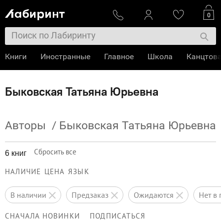
0
Книги
Иностранные
Главное
Школа
Канцтов
Быковская Татьяна Юрьевна
Авторы
/
Быковская Татьяна Юрьевна
Сбросить все
6 книг
НАЛИЧИЕ
ЦЕНА
ЯЗЫК
в наличии
предзаказ
ожидаются
нет 
СНАЧАЛА НОВИНКИ
ПОДПИСАТЬСЯ