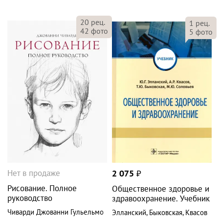
20
рец.
1
рец.
42
фото
5
фото
Нет в продаже
2 075
₽
Рисование. Полное
Общественное здоровье и
руководство
здравоохранение. Учебник
Чиварди Джованни Гульельмо
Элланский
,
Быковская
,
Квасов