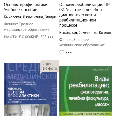
Основы профилактики.
Основы реабилитации. ПМ
Учебное пособие
02. Участие в лечебно-
диагностическом и
Быковская
,
Вязьмитина
,
Владимиров
реабилитационном
Феникс
:
Среднее
процессе
медицинское образование
Быковская
,
Семененко
,
Козлова
НАЙТИ ПОХОЖИЕ
Феникс
:
Среднее
медицинское образование
2
рец.
14
фото