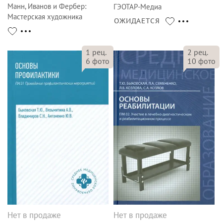
Манн, Иванов и Фербер
:
ГЭОТАР-Медиа
Мастерская художника
ОЖИДАЕТСЯ
1
рец.
2
рец.
6
фото
10
фото
Нет в продаже
Нет в продаже