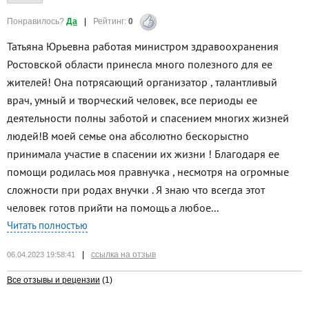
Понравилось?
Да
|
Рейтинг:
0
Татьяна Юрьевна работая министром здравоохранения
Ростовской области принесла много полезного для ее
жителей! Она потрясающий организатор , талантливый
врач, умный и творческий человек, все периоды ее
деятельности полны заботой и спасением многих жизней
людей!В моей семье она абсолютно бескорыстно
принимала участие в спасении их жизни ! Благодаря ее
помощи родилась моя правнучка , несмотря на огромные
сложности при родах внучки . Я знаю что всегда этот
человек готов прийти на помощь а любое...
Читать полностью
|
ссылка на отзыв
06.04.2023 19:58:41
Все отзывы и рецензии
(1)