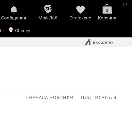
0
Сообщения
Mой Лаб​
Отложено
Корзина
иринт
уб
Cheney
в соцсетях
СНАЧАЛА НОВИНКИ
ПОДПИСАТЬСЯ