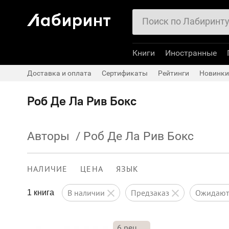
Книги
Иностранные
Доставка и оплата
Сертификаты
Рейтинги
Новинки
Роб Де Ла Рив Бокс
Авторы
/
Роб Де Ла Рив Бокс
НАЛИЧИЕ
ЦЕНА
ЯЗЫК
в наличии
предзаказ
ожидаю
1 книга
6
рец.