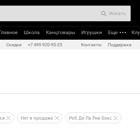
Искать
Главное
Школа
Канцтовары
Игрушки
Еще
Кл
Скидки
+7 499 920-95-25
Контакты
Поддержка
тся
нет в продаже
Роб Де Ла Рив Бокс