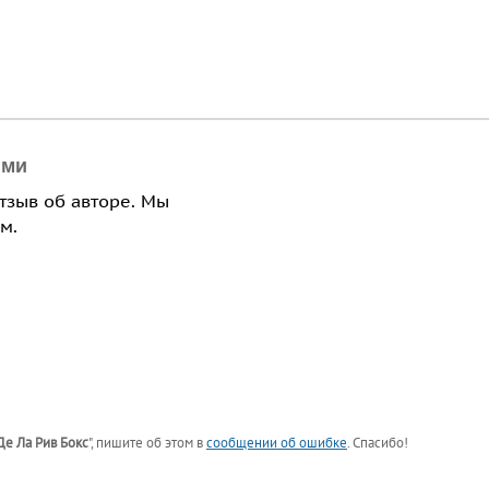
ями
отзыв об авторе. Мы
м.
Де Ла Рив Бокс
"
, пишите об этом в
сообщении об ошибке
. Спасибо!