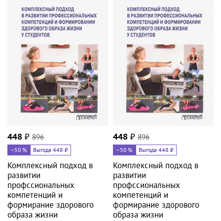
448
₽
896
448
₽
896
–50
%
Выгода 448 ₽
–50
%
Выгода 448 ₽
Комплексный подход в
Комплексный подход в
развитии
развитии
профссиональных
профссиональных
компетенций и
компетенций и
формирание здорового
формирание здорового
образа жизни
образа жизни