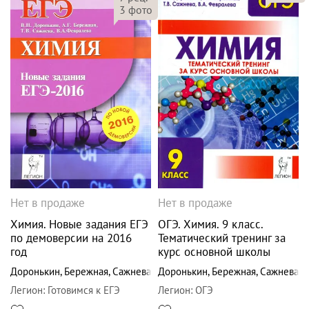
3
фото
Нет в продаже
Нет в продаже
Химия. Новые задания ЕГЭ
ОГЭ. Химия. 9 класс.
по демоверсии на 2016
Тематический тренинг за
год
курс основной школы
Доронькин
,
Бережная
,
Сажнева
Доронькин
,
Бережная
,
Сажнева
Легион
:
Готовимся к ЕГЭ
Легион
:
ОГЭ