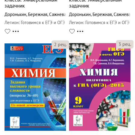
задачник
задачник
Доронькин
,
Бережная
,
Сажнева
Доронькин
,
Бережная
,
Сажнева
Легион
:
Готовимся к ЕГЭ и ОГЭ
Легион
:
Готовимся к ЕГЭ и ОГЭ
3
рец.
2
рец.