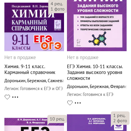
4
рец.
1
фото
Нет в продаже
Нет в продаже
Химия. 9-11 класс.
ЕГЭ Химия. 10-11 классы.
Карманный справочник
Задания высокого уровня
сложности
Доронькин
,
Бережная
,
Сажнева
Доронькин
,
Бережная
,
Февралев
Легион
:
Готовимся к ЕГЭ и ОГЭ
Легион
:
Готовимся к ЕГЭ
1
рец.
10
рец.
2
фото