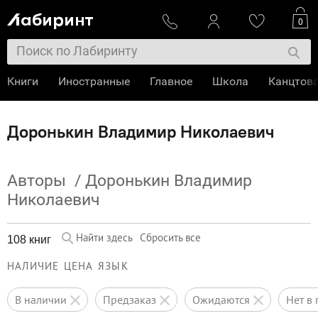
0
Книги
Иностранные
Главное
Школа
Канцтов
Доронькин Владимир Николаевич
Авторы
/
Доронькин Владимир
Николаевич
Найти здесь
Сбросить все
108 книг
НАЛИЧИЕ
ЦЕНА
ЯЗЫК
в наличии
предзаказ
ожидаются
нет 