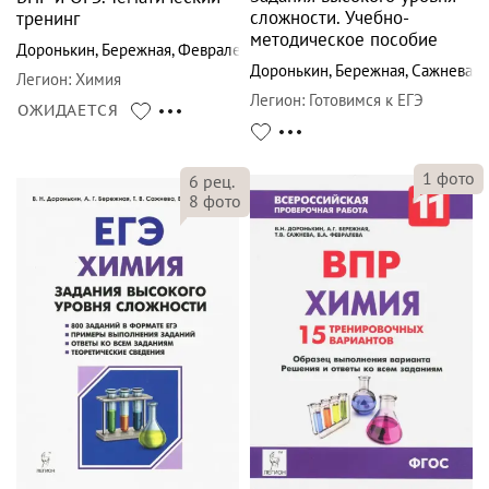
сложности. Учебно-
тренинг
методическое пособие
Доронькин
,
Бережная
,
Февралева
Доронькин
,
Бережная
,
Сажнева
Легион
:
Химия
Легион
:
Готовимся к ЕГЭ
ОЖИДАЕТСЯ
1
фото
6
рец.
8
фото