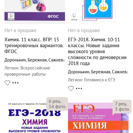
Нет в продаже
Нет в продаже
Химия. 11 класс. ВПР. 15
ЕГЭ-2018. Химия. 10-11
тренировочных вариантов.
классы. Новые задания
ФГОС
высокого уровня
сложности по демоверсии
Доронькин
,
Бережная
,
Сажнева
2018 года
Легион
:
Всероссийские
Доронькин
,
Бережная
,
Сажнева
проверочные работы
Легион
:
Готовимся к ЕГЭ
6
рец.
7
рец.
14
фото
3
фото