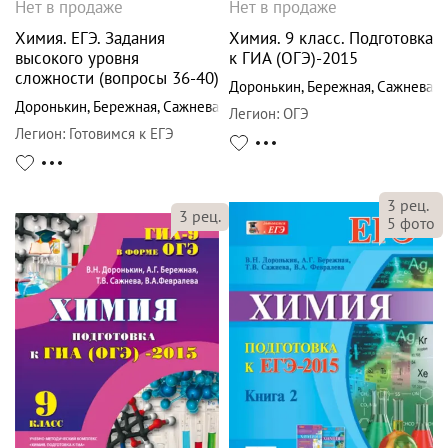
Нет в продаже
Нет в продаже
Химия. ЕГЭ. Задания
Химия. 9 класс. Подготовка
высокого уровня
к ГИА (ОГЭ)-2015
сложности (вопросы 36-40)
Доронькин
,
Бережная
,
Сажнева
Доронькин
,
Бережная
,
Сажнева
Легион
:
ОГЭ
Легион
:
Готовимся к ЕГЭ
3
рец.
3
рец.
5
фото