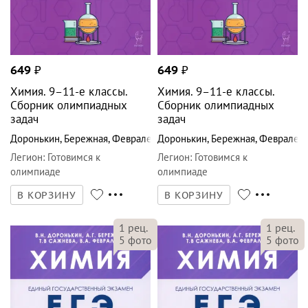
649
₽
649
₽
Химия. 9–11-е классы.
Химия. 9–11-е классы.
Сборник олимпиадных
Сборник олимпиадных
задач
задач
Доронькин
,
Бережная
,
Февралева
Доронькин
,
Бережная
,
Февралев
Легион
:
Готовимся к
Легион
:
Готовимся к
олимпиаде
олимпиаде
В КОРЗИНУ
В КОРЗИНУ
1
рец.
1
рец.
5
фото
5
фото