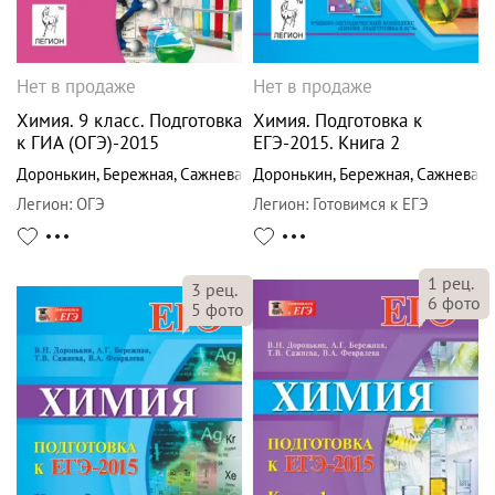
Нет в продаже
Нет в продаже
Химия. 9 класс. Подготовка
Химия. Подготовка к
к ГИА (ОГЭ)-2015
ЕГЭ-2015. Книга 2
Доронькин
,
Бережная
,
Сажнева
Доронькин
,
Бережная
,
Сажнева
Легион
:
ОГЭ
Легион
:
Готовимся к ЕГЭ
1
рец.
3
рец.
6
фото
5
фото