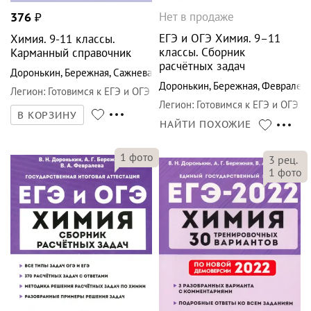
Нет в продаже
376
₽
ЕГЭ и ОГЭ Химия. 9–11
Химия. 9-11 классы.
классы. Сборник
Карманный справочник
расчётных задач
Доронькин
,
Бережная
,
Сажнева
Доронькин
,
Бережная
,
Февралев
Легион
:
Готовимся к ЕГЭ и ОГЭ
Легион
:
Готовимся к ЕГЭ и ОГЭ
В КОРЗИНУ
НАЙТИ ПОХОЖИЕ
1
фото
3
рец.
1
фото