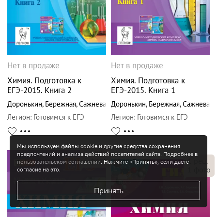
Нет в продаже
Нет в продаже
Химия. Подготовка к
Химия. Подготовка к
ЕГЭ-2015. Книга 2
ЕГЭ-2015. Книга 1
Доронькин
,
Бережная
,
Сажнева
Доронькин
,
Бережная
,
Сажнева
Легион
:
Готовимся к ЕГЭ
Легион
:
Готовимся к ЕГЭ
Мы используем файлы cookie и другие средства сохранения
1
рец.
предпочтений и анализа действий посетителей сайта. Подробнее в
6
фото
1
рец.
пользовательском соглашении
. Нажмите «Принять», если даете
1
фото
согласие на это.
Принять