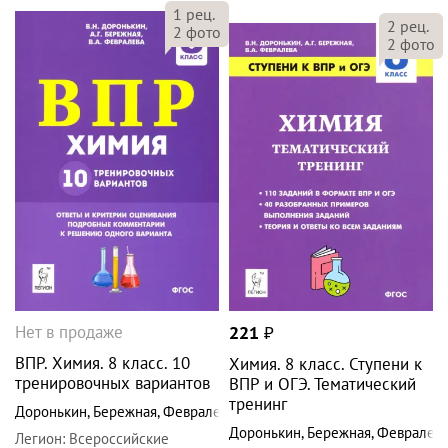
1
рец.
2
рец.
2
фото
2
фото
Нет в продаже
221
₽
ВПР. Химия. 8 класс. 10
Химия. 8 класс. Ступени к
тренировочных вариантов
ВПР и ОГЭ. Тематический
тренинг
Доронькин
,
Бережная
,
Февралева
Доронькин
,
Бережная
,
Февралев
Легион
:
Всероссийские