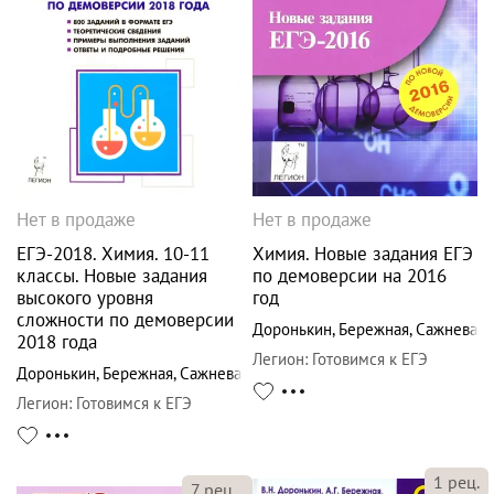
Нет в продаже
Нет в продаже
ЕГЭ-2018. Химия. 10-11
Химия. Новые задания ЕГЭ
классы. Новые задания
по демоверсии на 2016
высокого уровня
год
сложности по демоверсии
Доронькин
,
Бережная
,
Сажнева
2018 года
Легион
:
Готовимся к ЕГЭ
Доронькин
,
Бережная
,
Сажнева
Легион
:
Готовимся к ЕГЭ
1
рец.
7
рец.