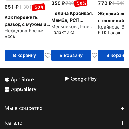
350
700
770
1 540
-50%
-
651
1 301
-50%
Полина Красивая.
Женский сце
Как пережить
Мамба, РСП,
отношений. К
развод с мужем и
Мельников Денис Андреевич
Крайнова Ве
любовь без секса,
понять и изм
Нефедова Ксения Леонидовна
обрести новый
Галактика
КТК Галактик
или Убийца мужчин
Книга-тренин
Весь
смысл жизни
женщин
В корзину
В корзину
В корзин
Мы в соцсетях
Каталог