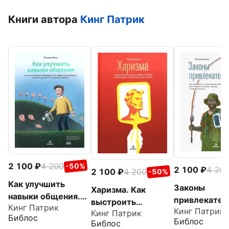
Книги автора
Кинг Патрик
2 100
4 200
-50%
2 100
4 20
2 100
4 200
-50%
Как улучшить
Законы
Харизма. Как
навыки общения.
привлекател
выстроить
Кинг Патрик
Строить
Кинг Патрик
. Как произв
Кинг Патрик
раппорт, нравиться
Библос
отношения и
Библос
Библос
незабываем
людям и