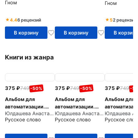
Гном
Гном
гувернеров и
гувернеров и
родителей
родителей
4.4
6 рецензий
5
2 рецензии
В корзину
В корзину
В корзин
Книги из жанра
375
749
375
749
375
749
-50%
-50%
-5
Альбом для
Альбом для
Альбом для
автоматизации.
автоматизации.
автоматизац
Юлдашева Анастасия Павловна
Юлдашева Анастасия Павловна
Звук Ш
Звук С
Звук Р
Русское слово
Русское слово
Русское слов