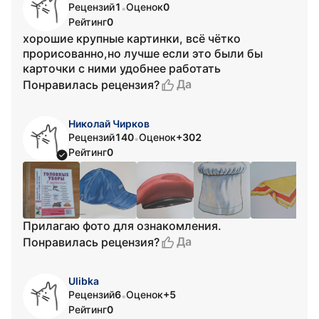
Рецензий
1
Оценок
0
•
Рейтинг
0
хорошие крупные картинки, всё чётко
прорисованно,но лучше если это были бы
карточки с ними удобнее работать
Да
Понравилась рецензия?
Николай Чирков
Рецензий
140
Оценок
+302
•
Рейтинг
0
Прилагаю фото для ознакомления.
Да
Понравилась рецензия?
Ulibka
Рецензий
6
Оценок
+5
•
Рейтинг
0