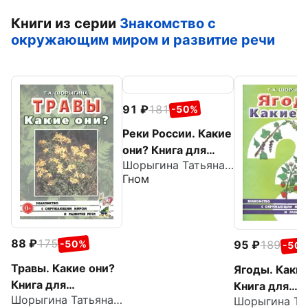
Книги из серии
Знакомство с
окружающим миром и развитие речи
91
181
-50%
Реки России. Какие
они? Книга для
Шорыгина Татьяна Андреевна
воспитателей,
Гном
гувернеров и
родителей
88
175
-50%
95
189
-50
Травы. Какие они?
Ягоды. Какие
Книга для
Книга для
Шорыгина Татьяна Андреевна
воспитателей,
воспитателе