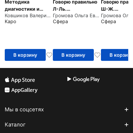
Методика
Говорю правильно
Говорю прав
диагностики и
Л-Ль.
Ш-Ж.
Ковшиков Валерий Анатольевич
Громова Ольга Евгеньевна
коррекции
Дидактический
Дидактичес
Каро
Сфера
Сфера
нарушений
материал для
материал дл
употреблений
работы с детьми
работы с де
падежных
окончаний
существительных
В корзину
В корзину
В корзин
Мы в соцсетях
Каталог