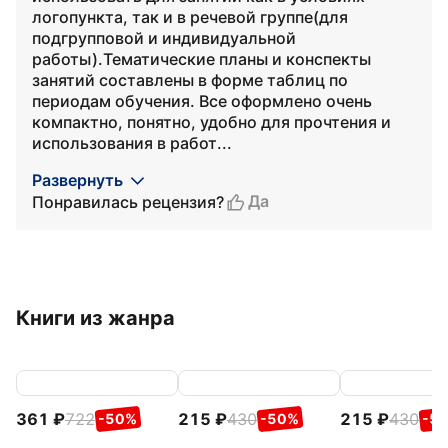
логопункта, так и в речевой группе(для
подгрупповой и индивидуальной
работы).Тематические планы и конспекты
занятий составлены в форме таблиц по
периодам обучения. Все оформлено очень
компактно, понятно, удобно для прочтения и
использования в работ...
Развернуть
Да
Понравилась рецензия?
Книги из жанра
361
722
215
430
215
430
-50%
-50%
-5