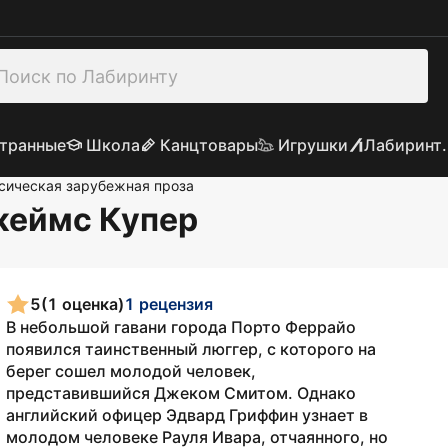
транные
Школа
Канцтовары
Игрушки
Лабиринт.
сическая зарубежная проза
жеймс Купер
5
(1 оценка)
1 рецензия
В небольшой гавани города Порто Феррайо
появился таинственный люггер, с которого на
берег сошел молодой человек,
представившийся Джеком Смитом. Однако
английский офицер Эдвард Гриффин узнает в
молодом человеке Рауля Ивара, отчаянного, но