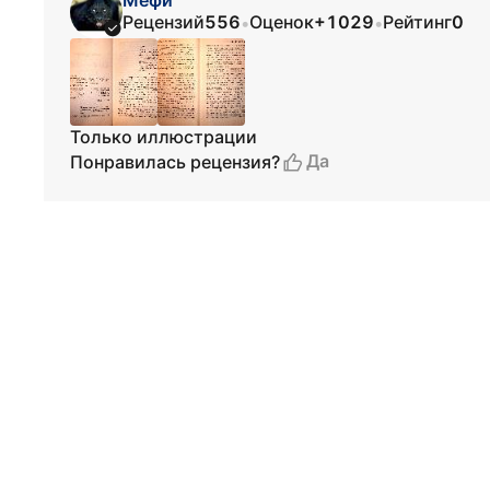
Мефи
Рецензий
556
Оценок
+1029
Рейтинг
0
•
•
Только иллюстрации
Да
Понравилась рецензия?