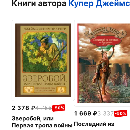
Книги автора
Купер Джеймс
2 378
4 756
-50%
1 669
3 337
-50%
Зверобой, или
Последний из
Первая тропа войны