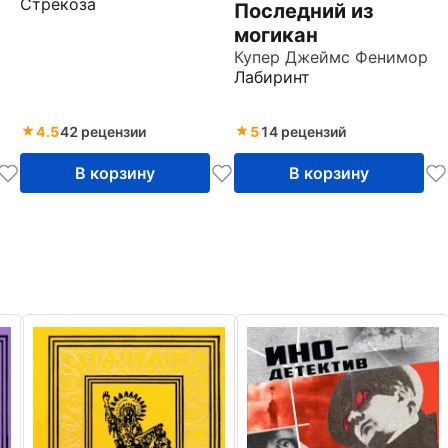
Стрекоза
Последний из
могикан
Купер Джеймс Фенимор
Лабиринт
4.5
42 рецензии
5
14 рецензий
В корзину
В корзину