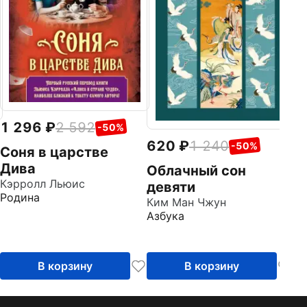
1 296
2 592
-50%
620
1 240
-50%
Соня в царстве
Дива
Облачный сон
Кэрролл Льюис
девяти
Родина
Ким Ман Чжун
Азбука
В корзину
В корзину