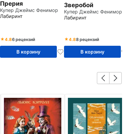
Прерия
Зверобой
Купер Джеймс Фенимор
Купер Джеймс Фенимор
Лабиринт
Лабиринт
4.8
6 рецензий
4.8
8 рецензий
В корзину
В корзину
9
Л
Ме
По