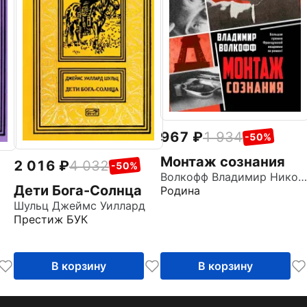
967
1 934
-50%
Монтаж сознания
2 016
4 032
-50%
Волкофф Владимир Николаевич
Дети Бога-Солнца
Родина
Шульц Джеймс Уиллард
Престиж БУК
В корзину
В корзину