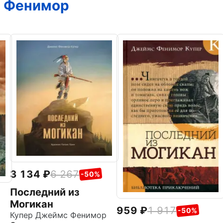
 Фенимор
3 134
6 267
-50%
Последний из
Могикан
959
1 917
-50%
Купер Джеймс Фенимор