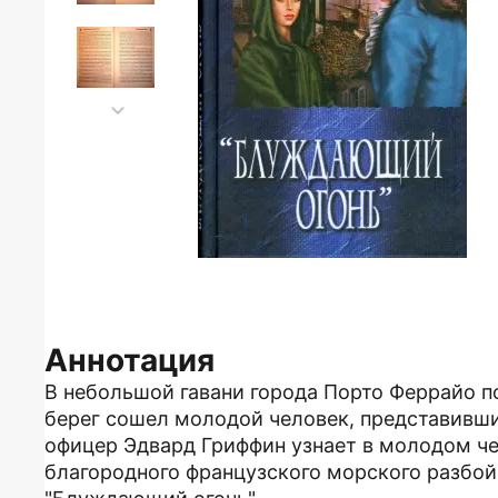
Аннотация
В небольшой гавани города Порто Феррайо по
берег сошел молодой человек, представивш
офицер Эдвард Гриффин узнает в молодом чел
благородного французского морского разбойн