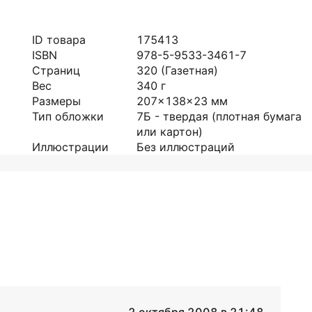
ID товара
175413
ISBN
978-5-9533-3461-7
Страниц
320
(Газетная)
Вес
340
г
Размеры
207x138x23
мм
Тип обложки
7Б - твердая (плотная бумага
или картон)
Иллюстрации
Без иллюстраций