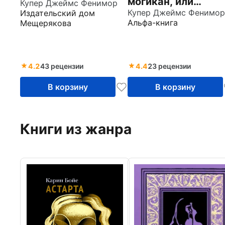
могикан, или
Купер Джеймс Фенимор
Повествование о
Купер Джеймс Фенимор
Издательский дом
Альфа-книга
Мещерякова
1757 годе
4.2
43 рецензии
4.4
23 рецензии
В корзину
В корзину
Книги из жанра