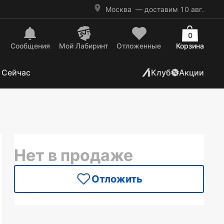
Москва
— доставим 10 авг.
0
Сообщения
Mой Лабиринт
Отложенные
Корзина
 Сейчас
Клуб
Акции
Нет в продаже
Отложить