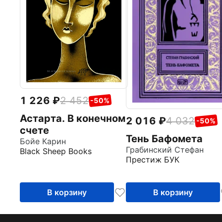
1 226
2 452
-50%
Астарта. В конечном
2 016
4 032
-50%
счете
Тень Бафомета
Бойе Карин
Грабинский Стефан
Black Sheep Books
Престиж БУК
В корзину
В корзину