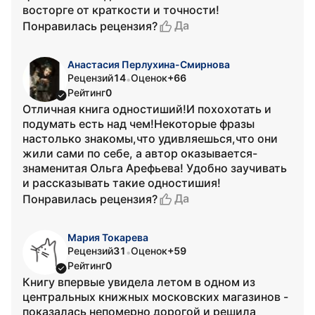
восторге от краткости и точности!
Да
Понравилась рецензия?
Анастасия Перлухина-Смирнова
Рецензий
14
Оценок
+66
•
Рейтинг
0
Отличная книга одностиший!И похохотать и
подумать есть над чем!Некоторые фразы
настолько знакомы,что удивляешься,что они
жили сами по себе, а автор оказывается-
знаменитая Ольга Арефьева! Удобно заучивать
и рассказывать такие одностишия!
Да
Понравилась рецензия?
Мария Токарева
Рецензий
31
Оценок
+59
•
Рейтинг
0
Книгу впервые увидела летом в одном из
центральных книжных московских магазинов -
показалась непомерно дорогой и решила