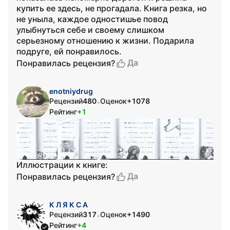
купить ее здесь, не прогадала. Книга резка, но
не уныла, каждое одностишье повод
улыбнуться себе и своему слишком
серьезному отношению к жизни. Подарила
подруге, ей понравилось.
Да
Понравилась рецензия?
enotniydrug
Рецензий
480
Оценок
+1078
•
Рейтинг
+1
Иллюстрации к книге:
Да
Понравилась рецензия?
К Л Я К С А
Рецензий
317
Оценок
+1490
•
Рейтинг
+4