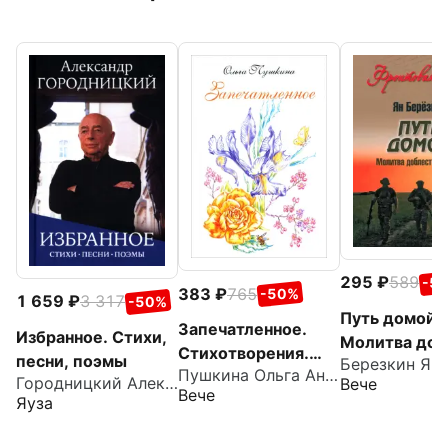
295
589
-5
383
765
-50%
1 659
3 317
-50%
Путь домой.
Запечатленное.
Избранное. Стихи,
Молитва доб
Стихотворения.
песни, поэмы
Березкин Ян
русской
Пушкина Ольга Анатольевна
Избранное
Городницкий Александр Моисеевич
Вече
Вече
Яуза