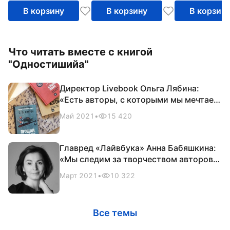
В корзину
В корзину
В корзин
Что читать вместе с книгой
"Одностишийа"
Директор Livebook Ольга Лябина:
«Есть авторы, с которыми мы мечтаем
работать»
Май 2021
•
15 420
Главред «Лайвбука» Анна Бабяшкина:
«Мы следим за творчеством авторов,
которых уже издавали»
Март 2021
•
10 322
Все темы