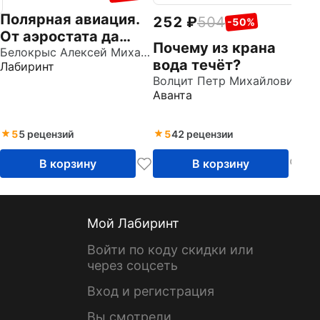
Полярная авиация.
252
504
-50%
От аэростата да
Почему из крана
экраноплана
Белокрыс Алексей Михайлович
вода течёт?
Лабиринт
Волцит Петр Михайлович
Аванта
5
5 рецензий
5
42 рецензии
В корзину
В корзину
Мой Лабиринт
Войти по коду скидки или
через соцсеть
Вход и регистрация
Вы смотрели