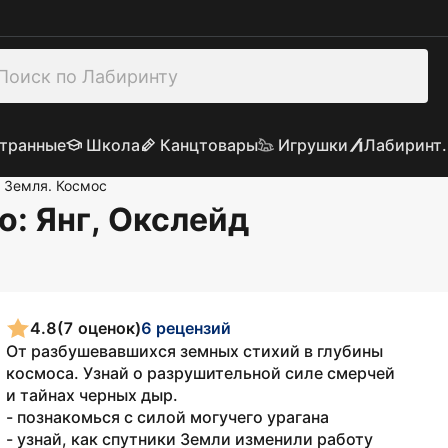
транные
Школа
Канцтовары
Игрушки
Лабиринт.
Земля. Космос
бо
: Янг, Окслейд
4.8
(7 оценок)
6 рецензий
От разбушевавшихся земных стихий в глубины
космоса. Узнай о разрушительной силе смерчей
и тайнах черных дыр.
- познакомься с силой могучего урагана
- узнай, как спутники Земли изменили работу