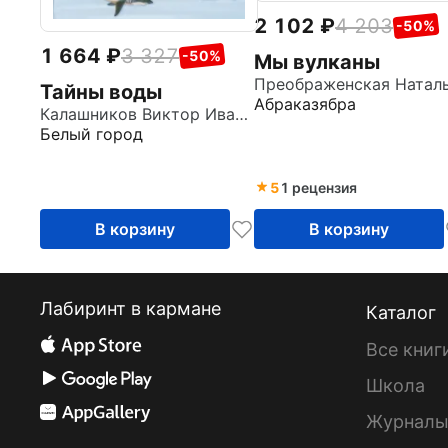
2 102
4 203
-50%
1 664
3 327
-50%
Мы вулканы
Тайны воды
Абраказябра
Калашников Виктор Иванович
Белый город
5
1 рецензия
В корзину
В корзину
Лабиринт в кармане
Каталог
Все книг
Школа
Журнал