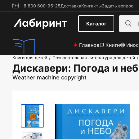
8 800 600-95-25
Доставка
Контакты
Задать вопрос
Каталог
Главное
Книги
Инос
Книги для детей
Познавательная литература для детей
/
/
Дискавери: Погода и не
Weather machine copyright