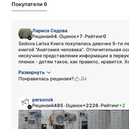
Покупатели 6
Лариса Седова
Рецензий
4
Оценок
+7
Рейтинг
0
•
•
Sedova Larisa Книга покупалась девочке 9-ти ле
книгой "Анатомия человека". Отличительная ос
нескучное представление информации в первую
пленок - детям такое, как правило, нравится. Хо
Развернуть
Да
Понравилась рецензия?
personok
Рецензий
485
Оценок
+2226
Рейтинг
+2
•
•