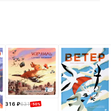
316
631
-50%