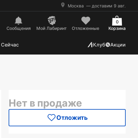
Москва
— доставим 9 авг.
0
Сообщения
Mой Лабиринт
Отложенные
Корзина
 Сейчас
Клуб
Акции
Нет в продаже
Отложить