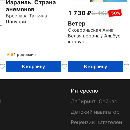
Израиль. Страна
анемонов
1 730
3 460
-50%
Бреслава Татьяна
Попурри
Ветер
Преображенская Наталья Викторовна
Сковроньская Анна
Белая ворона / Альбус
корвус
5
1 рецензия
В корзину
В корзину
Интересно
и
Лабиринт. Сейчас
Детский навигатор
ы
Рецензии читателей