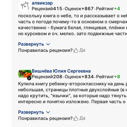
алвикзар
Рецензий
415
Оценок
+867
Рейтинг
+4
•
•
поскольку книга о небе, то и рассказывает о неб
часть о погоде почему-то в основном о смерчах
качественно - бумага белая, глянцевая, плёнк
но курсивом и оч. мелко. зато подвижные части 
Развернуть
Да
Понравилась рецензия?
Вишнёва Юлия Сергеевна
Рецензий
208
Оценок
+834
Рейтинг
+8
•
•
Купила книгу ребенку-второкласснику на день 
небольшая, страницы плотные двухслойные (в 
надо крутить, "язычки", за которые надо тянуть
интересно и понятно изложено. Первая часть о 
Развернуть
Да
Понравилась рецензия?