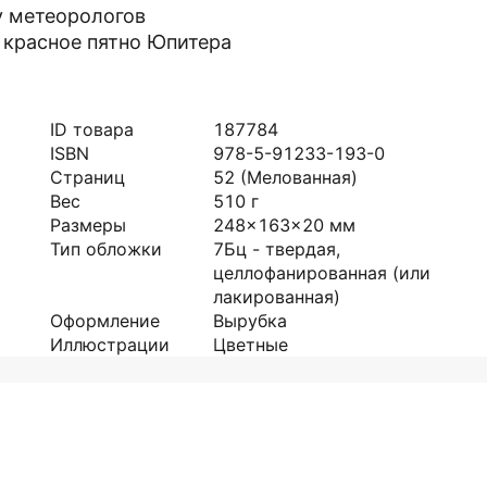
у метеорологов
 красное пятно Юпитера
ID товара
187784
ISBN
978-5-91233-193-0
Страниц
52
(Мелованная)
Вес
510
г
Размеры
248x163x20
мм
Тип обложки
7Бц - твердая,
целлофанированная (или
лакированная)
Оформление
Вырубка
Иллюстрации
Цветные