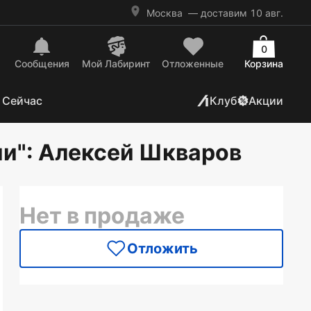
Москва
— доставим 10 авг.
0
Сообщения
Mой Лабиринт
Отложенные
Корзина
 Сейчас
Клуб
Акции
ии"
: Алексей Шкваров
Нет в продаже
Отложить