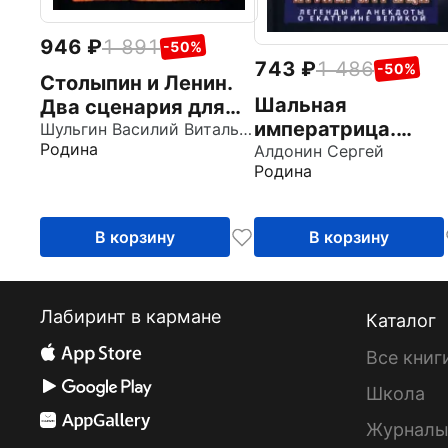
946
1 891
-50%
743
1 486
-50%
Столыпин и Ленин.
Шальная
Два сценария для
императрица.
России
Шульгин Василий Витальевич
Родина
Легенды и анекдо
Алдонин Сергей
Родина
о Екатерине Велик
В корзину
В корзину
Лабиринт в кармане
Каталог
Все книг
Школа
Журнал