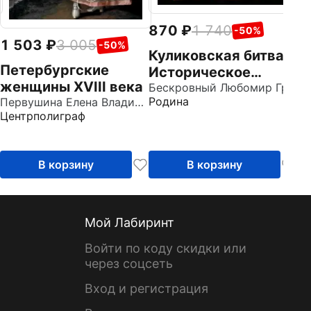
870
1 740
-50%
1 503
3 005
-50%
Куликовская битва.
Петербургские
Историческое
женщины XVIII века
исследование
Бескровный Любомир Григорьевич
Родина
Первушина Елена Владимировна
Центрполиграф
В корзину
В корзину
Мой Лабиринт
Войти по коду скидки или
через соцсеть
Вход и регистрация