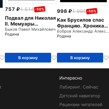
757
1 514
-50%
998
1 995
-50%
Подвал для Николая
Как Брусилов спас
II. Мемуары
Францию. Хроника
исполнителей
Быков Павел Михайлович
легендарного
Бобров Александр Александрович
Родина
Родина
ты
прорыва
ой
В корзину
В корзину
Интересно
и
Лабиринт. Сейчас
Детский навигатор
ы
Рецензии читателей