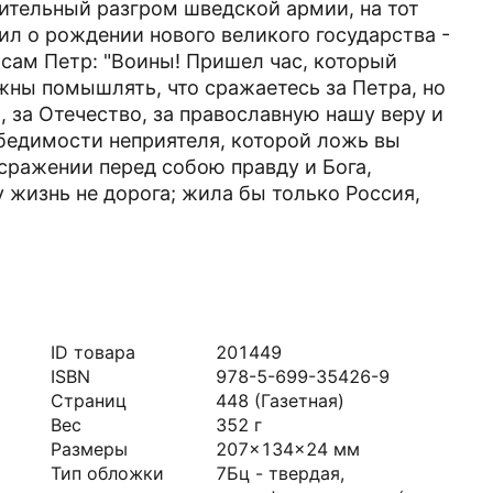
шительный разгром шведской армии, на тот
ил о рождении нового великого государства -
 сам Петр: "Воины! Пришел час, который
жны помышлять, что сражаетесь за Петра, но
й, за Отечество, за православную нашу веру и
бедимости неприятеля, которой ложь вы
сражении перед собою правду и Бога,
у жизнь не дорога; жила бы только Россия,
ID товара
201449
ISBN
978-5-699-35426-9
Страниц
448
(Газетная)
Вес
352
г
Размеры
207x134x24
мм
Тип обложки
7Бц - твердая,