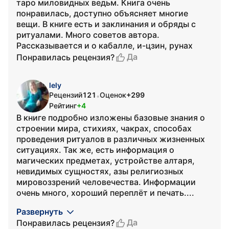
таро миловидных ведьм. Книга очень
понравилась, доступно объясняет многие
вещи. В книге есть и заклинания и обряды с
ритуалами. Много советов автора.
Рассказывается и о кабалле, и-цзин, рунах
Да
Понравилась рецензия?
lely
Рецензий
121
Оценок
+299
•
Рейтинг
+4
В книге подробно изложены базовые знания о
строении мира, стихиях, чакрах, способах
проведения ритуалов в различных жизненных
ситуациях. Так же, есть информация о
магических предметах, устройстве алтаря,
невидимых сущностях, азы религиозных
мировоззрений человечества. Информации
очень много, хороший переплёт и печать....
Развернуть
Да
Понравилась рецензия?