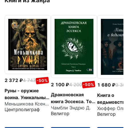
Книги из жанра
2 372
4 743
-50%
2 100
4 200
1 680
3 36
-50%
Руны - оружие
Драконовская
Книга о
воина. Уникальный
книга Эссекса. Том
ведьмовстве
Меньшикова Ксения Евгеньевна
магический
Чамбли Эндрю Д.
2
Практики зл
Центрполиграф
инструмент для
Велигор
Велигор
добрых вед
выхода на новый
уровень