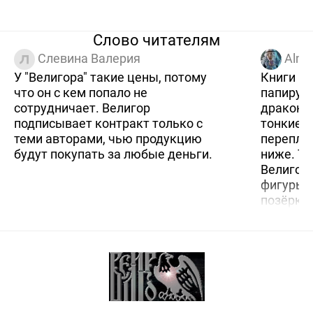
Слово читателям
Слевина Валерия
Alma
У "Велигора" такие цены, потому
Книги из
что он с кем попало не
папирус
сотрудничает. Велигор
дракона?
подписывает контракт только с
тонкие 
теми авторами, чью продукцию
переплёт
будут покупать за любые деньги.
ниже. То
Велигор
фигуры 
позёрки 
ныне ле
Многие 
заказные
отзывом 
исключит
издатель
бессодер