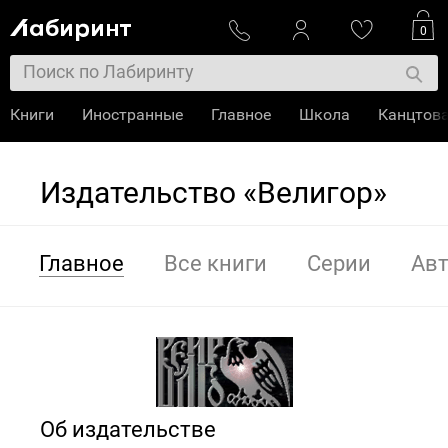
0
Книги
Иностранные
Главное
Школа
Канцтов
Издательство «Велигор»
Главное
Все книги
Серии
Ав
Об издательстве