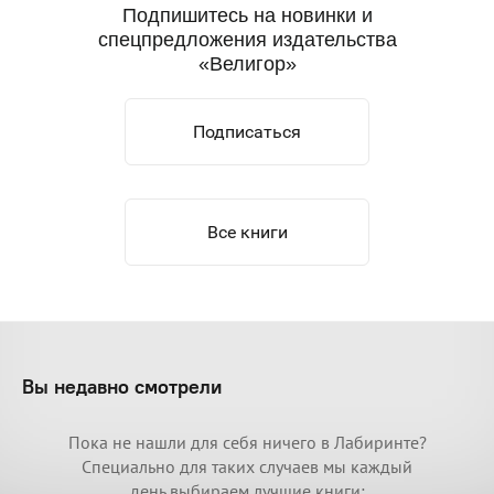
Подпишитесь на новинки и
Велигора
спецпредложения издательства
издания.
«Велигор»
при сред
внимате
информа
Подписаться
более пр
других и
Все книги
Вы недавно смотрели
Пока не нашли для себя ничего в Лабиринте?
Специально для таких случаев мы каждый
день выбираем лучшие книги: