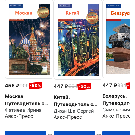
447
894
455
909
-5
-50%
447
894
-50%
Беларусь.
Москва.
Китай.
Путеводител
Путеводитель с
Путеводитель с
Фатиева Ирина
маршрутами
маршрутами
Джан Ша Сергей
маршрутами +
Аякс-Пресс
Аякс-Пресс
Аякс-Пресс
карта