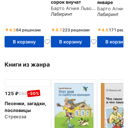
сорок внучат
январе
Барто Агния Львовна
Лабиринт
Лабиринт
4.3
64 рецензии
4.7
223 рецензии
4.5
171 реце
В корзину
В корзину
В корзин
Книги из жанра
125
250
-50%
Песенки, загадки,
пословицы
Стрекоза