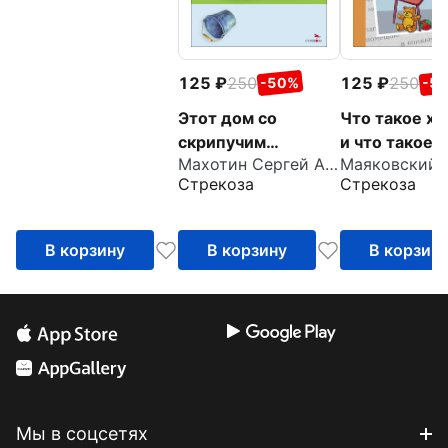
125
250
125
250
-50%
-5
Этот дом со
Что такое х
скрипучим
и что такое 
Махотин Сергей Анатольевич
крыльцом
Стрекоза
Стрекоза
В корзину
В корзину
В корзин
Мы в соцсетях