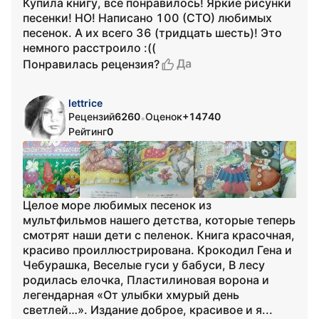
Купила книгу, все понравилось! Яркие рисунки
песенки! НО! Написано 100 (СТО) любимых
песенок. А их всего 36 (тридцать шесть)! Это
немного расстроило :((
Да
Понравилась рецензия?
lettrice
Рецензий
6260
Оценок
+14740
•
Рейтинг
0
Целое море любимых песенок из
мультфильмов нашего детства, которые теперь
смотрят наши дети с пеленок. Книга красочная,
красиво проиллюстрирована. Крокодил Гена и
Чебурашка, Веселые гуси у бабуси, В лесу
родилась елочка, Пластилиновая ворона и
легендарная «От улыбки хмурый день
светлей…». Издание доброе, красивое и я...