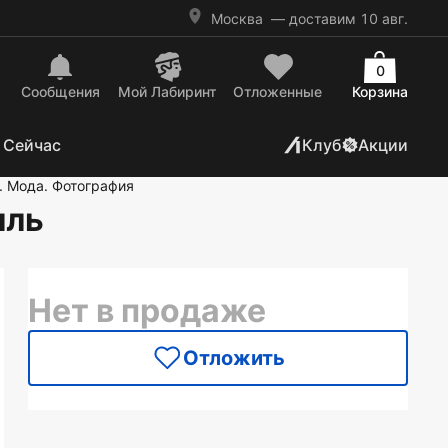
Москва
— доставим 10 авг.
0
Сообщения
Mой Лабиринт
Отложенные
Корзина
 Сейчас
Клуб
Акции
. Мода. Фотография
лль
Нет в продаже
Отложить