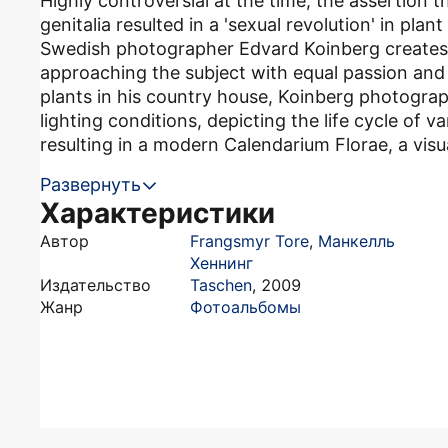
Highly controversial at the time, the assertion t
genitalia resulted in a 'sexual revolution' in pla
Swedish photographer Edvard Koinberg creates 
approaching the subject with equal passion and 
plants in his country house, Koinberg photograp
lighting conditions, depicting the life cycle of v
resulting in a modern Calendarium Florae, a visua
Развернуть
Характеристики
Автор
Frangsmyr Tore
,
Манкелль
Хеннинг
Издательство
Taschen
,
2009
Жанр
Фотоальбомы