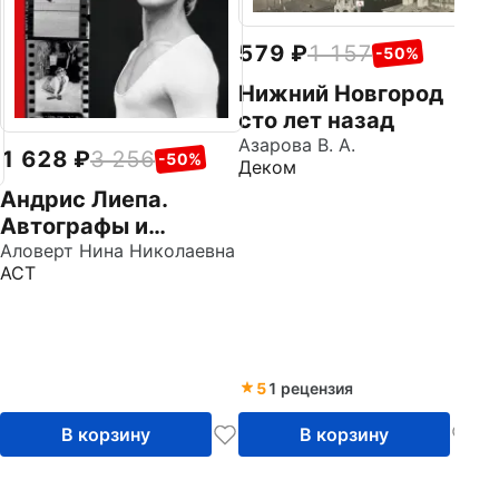
579
1 157
-50%
Нижний Новгород
сто лет назад
Азарова В. А.
1 628
3 256
-50%
Деком
Андрис Лиепа.
Автографы и
имиджи
Аловерт Нина Николаевна
АСТ
5
1 рецензия
В корзину
В корзину