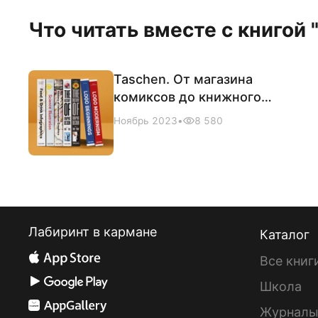
Что читать вместе с книгой 
Taschen. От магазина
комиксов до книжного
бренда класса люкс
Ноябрь 2023
•
8 580
Лабиринт в кармане
Каталог
Все книг
Школа
Журнал