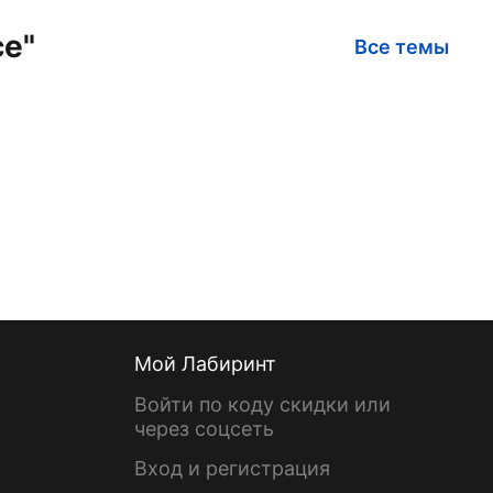
ce"
Все темы
Мой Лабиринт
Войти по коду скидки или
через соцсеть
Вход и регистрация