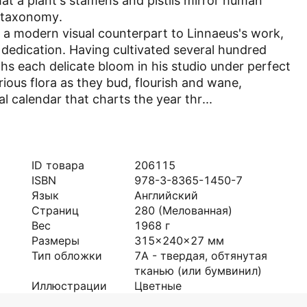
hat a plant's stamens and pistils mirror human
nt taxonomy.
a modern visual counterpart to Linnaeus's work,
dedication. Having cultivated several hundred
hs each delicate bloom in his studio under perfect
arious flora as they bud, flourish and wane,
l calendar that charts the year thr...
ID товара
206115
ISBN
978-3-8365-1450-7
Язык
Английский
Страниц
280
(Мелованная)
Вес
1968
г
Размеры
315x240x27
мм
Тип обложки
7А - твердая, обтянутая
тканью (или бумвинил)
Иллюстрации
Цветные