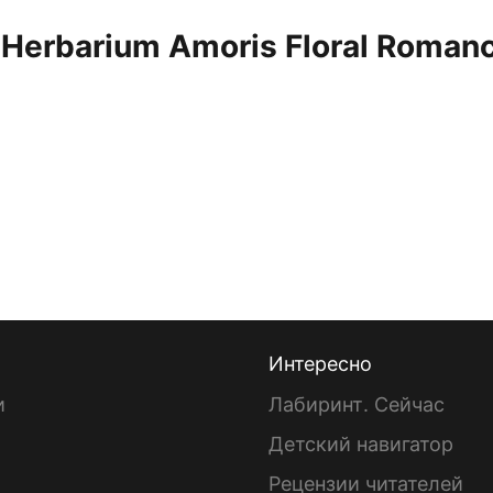
"Herbarium Amoris Floral Roman
Интересно
и
Лабиринт. Сейчас
Детский навигатор
ы
Рецензии читателей