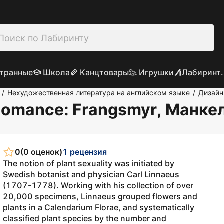
транные
Школа
Канцтовары
Игрушки
Лабиринт.
Нехудожественная литература на английском языке
Дизайн
/
/
 Romance
: Frangsmyr, Манке
0
(0 оценок)
1 рецензия
The notion of plant sexuality was initiated by
Swedish botanist and physician Carl Linnaeus
(1707-1778). Working with his collection of over
20,000 specimens, Linnaeus grouped flowers and
plants in a Calendarium Florae, and systematically
classified plant species by the number and