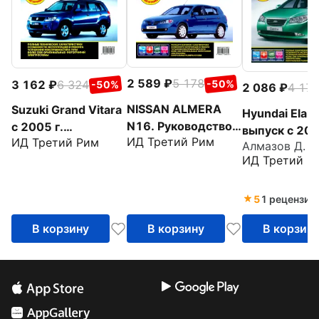
2 589
5 178
3 162
6 324
-50%
-50%
2 086
4 17
NISSAN ALMERA
Suzuki Grand Vitara
Hyundai Elant
N16. Руководство
c 2005 г.
выпуск с 200
ИД Третий Рим
ИД Третий Рим
по эксплуатации,
Руководство по
Алмазов Д. А
Руководство
техническому
ИД Третий Р
эксплуатации,
эксплуатаци
обслуживанию и
техническому
техническом
ремонту
обслуживанию и
обслуживани
5
1 рецензия
ремонту
ремонту
В корзину
В корзину
В корзин