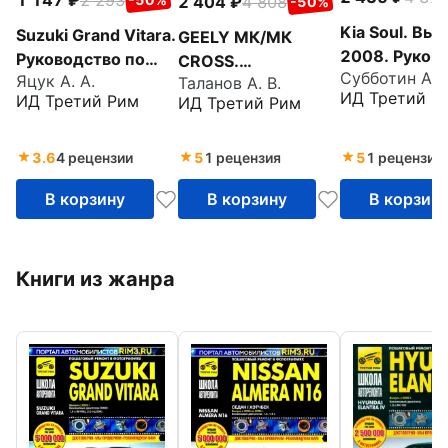
2 404
4 808
-50%
Kia Soul. Вып
Suzuki Grand Vitara.
GEELY MК/MК
2008. Руков
Руководство по
CROSS.
Субботин А. А
по эксплуата
Яцук А. А.
эксплуатации,
Таланов А. В.
Руководство по
ИД Третий Р
ИД Третий Рим
ИД Третий Рим
техническом
техническому
эксплуатации,
обслуживани
обслуживанию и
техническому
ремонту
ремонту
обслуживанию и
3.6
4 рецензии
5
1 рецензия
5
1 рецензия
ремонту
В корзину
В корзину
В корзин
Книги из жанра