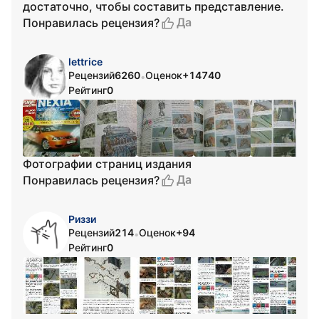
достаточно, чтобы составить представление.
Да
Понравилась рецензия?
lettrice
Рецензий
6260
Оценок
+14740
•
Рейтинг
0
Фотографии страниц издания
Да
Понравилась рецензия?
Риззи
Рецензий
214
Оценок
+94
•
Рейтинг
0