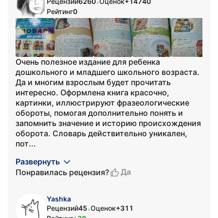
Рецензий
6260
Оценок
+14740
•
Рейтинг
0
Очень полезное издание для ребенка
дошкольного и младшего школьного возраста.
Да и многим взрослым будет прочитать
интересно. Оформлена книга красочно,
картинки, иллюстрируют фразеологические
обороты, помогая дополнительно понять и
запомнить значение и историю происхождения
оборота. Словарь действительно уникален,
пот...
Развернуть
Да
Понравилась рецензия?
Yashka
Рецензий
45
Оценок
+311
•