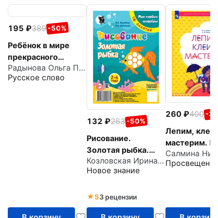
195
389
-50%
Ребёнок в мире
прекрасного
Радынова Ольга Петровна
Программа
Русское слово
художественно-
эстетического
развития детей
260
400
-3
дошкольного
132
263
-50%
возраста
Лепим, клеи
Рисование.
мастерим. П
Золотая рыбка.
для детей 5-
Козловская Ирина Валерьевна
Младшая группа 2-
Просвещени
ФГОС ДО
Новое знание
4 года. Мои первые
шедевры. 16
занятий
5
3 рецензии
В корзину
В корзину
В корзин