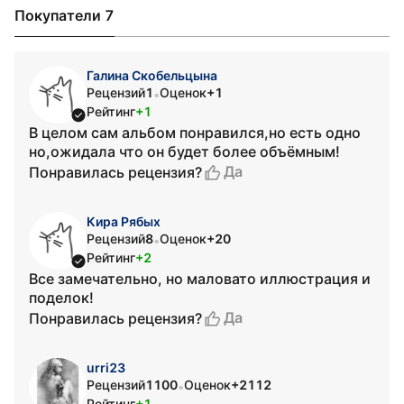
Покупатели 7
Галина Скобельцына
Рецензий
1
Оценок
+1
•
Рейтинг
+1
В целом сам альбом понравился,но есть одно
но,ожидала что он будет более объёмным!
Да
Понравилась рецензия?
Кира Рябых
Рецензий
8
Оценок
+20
•
Рейтинг
+2
Все замечательно, но маловато иллюстрация и
поделок!
Да
Понравилась рецензия?
urri23
Рецензий
1100
Оценок
+2112
•
Рейтинг
+1