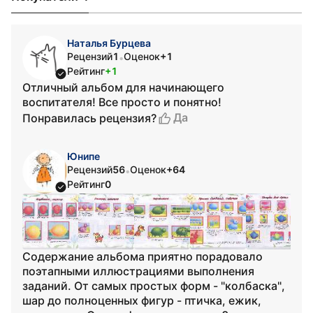
Наталья Бурцева
Рецензий
1
Оценок
+1
•
Рейтинг
+1
Отличный альбом для начинающего
воспитателя! Все просто и понятно!
Да
Понравилась рецензия?
Юнипе
Рецензий
56
Оценок
+64
•
Рейтинг
0
Содержание альбома приятно порадовало
поэтапными иллюстрациями выполнения
заданий. От самых простых форм - "колбаска",
шар до полноценных фигур - птичка, ежик,