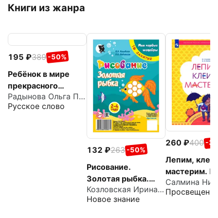
Книги из жанра
195
389
-50%
Ребёнок в мире
прекрасного
Радынова Ольга Петровна
Программа
Русское слово
художественно-
эстетического
развития детей
260
400
-3
дошкольного
132
263
-50%
возраста
Лепим, клеи
Рисование.
мастерим. П
Золотая рыбка.
для детей 5-
Козловская Ирина Валерьевна
Младшая группа 2-
Просвещени
ФГОС ДО
Новое знание
4 года. Мои первые
шедевры. 16