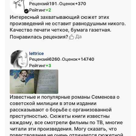
Рецензий
191
Оценок
+370
•
Рейтинг
+2
Интересный захватывающий сюжет этих
произведений не оставит равнодушным никого.
Качество печати четкое, бумага газетная.
Да
Понравилась рецензия?
lettrice
Рецензий
6260
Оценок
+14740
•
Рейтинг
+3
Известные и популярные романы Семенова о
советской милиции в этом издании
рассказывают о борьбе с организованной
преступностью. Сюжеты книги известны
каждому, все смотрели фильмы по ТВ, многие
читали эти произведения. Могу сказать, что
повествование не очень отличается сюжетной