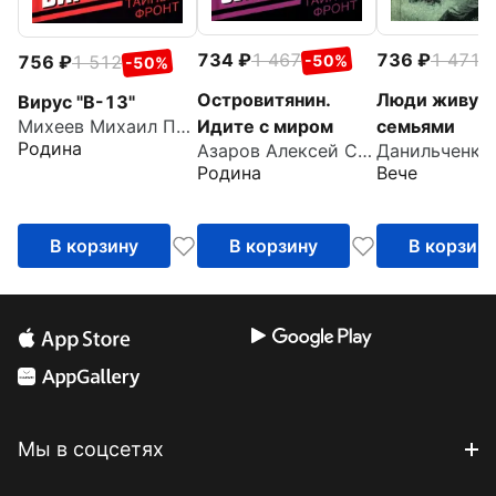
734
1 467
736
1 471
-50%
-
756
1 512
-50%
Островитянин.
Люди живут
Вирус "В-13"
Идите с миром
семьями
Михеев Михаил Петрович
Родина
Азаров Алексей Сергеевич
Родина
Вече
В корзину
В корзину
В корзин
Мы в соцсетях