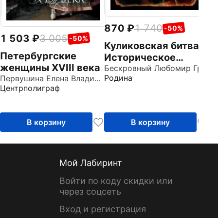
870
1 740
-50%
1 503
3 005
-50%
Куликовская битва.
Петербургские
Историческое
женщины XVIII века
исследование
Бескровный Любомир Григорьевич
Родина
Первушина Елена Владимировна
Центрполиграф
В корзину
В корзину
Мой Лабиринт
Войти по коду скидки или
через соцсеть
Вход и регистрация