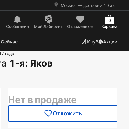
Москва
— доставим 10 авг.
0
Сообщения
Mой Лабиринт
Отложенные
Корзина
 Сейчас
Клуб
Акции
17 года
а 1-я
: Яков
Нет в продаже
Отложить