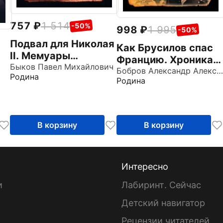
757
1 514
-50%
998
1 995
-50%
Подвал для Николая
Как Брусилов спас
II. Мемуары
Францию. Хроника
исполнителей
Быков Павел Михайлович
легендарного
Бобров Александр Александрович
Родина
Родина
ты
прорыва
ой
В корзину
В корзину
Интересно
и
Лабиринт. Сейчас
Детский навигатор
ы
Рецензии читателей