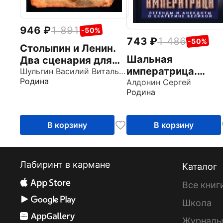
946
1 891
-50%
743
1 486
-50%
Столыпин и Ленин.
Шальная
Два сценария для
императрица.
России
Шульгин Василий Витальевич
Родина
Легенды и анекдо
Алдонин Сергей
Родина
о Екатерине Велик
В корзину
В корзину
Лабиринт в кармане
Каталог
Все книг
Школа
Журнал