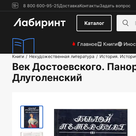
8 800 600-95-25
Доставка
Контакты
Задать вопрос
Каталог
Главное
Книги
Инос
Книги
Нехудожественная литература
История. Истори
/
/
Век Достоевского. Пано
Длуголенский