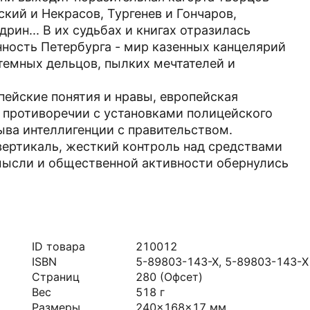
кий и Некрасов, Тургенев и Гончаров,
рин... В их судьбах и книгах отразилась
нность Петербурга - мир казенных канцелярий
темных дельцов, пылких мечтателей и
пейские понятия и нравы, европейская
 противоречии с установками полицейского
ыва интеллигенции с правительством.
ертикаль, жесткий контроль над средствами
ысли и общественной активности обернулись
ID товара
210012
ISBN
5-89803-143-X, 5-89803-143-Х
Страниц
280
(Офсет)
Вес
518
г
Размеры
240x168x17
мм