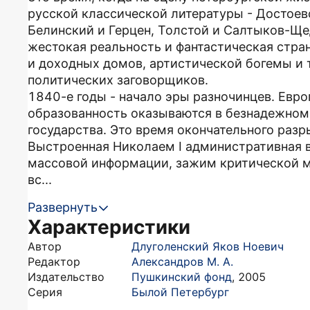
русской классической литературы - Достоевс
Белинский и Герцен, Толстой и Салтыков-Щед
жестокая реальность и фантастическая стра
и доходных домов, артистической богемы и 
политических заговорщиков.
1840-е годы - начало эры разночинцев. Евро
образованность оказываются в безнадежном
государства. Это время окончательного разр
Выстроенная Николаем I административная в
массовой информации, зажим критической м
вс...
Развернуть
Характеристики
Автор
Длуголенский Яков Ноевич
Редактор
Александров М. А.
Издательство
Пушкинский фонд
,
2005
Серия
Былой Петербург