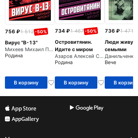
734
1 467
736
1 471
-50%
-
756
1 512
-50%
Островитянин.
Люди живут
Вирус "В-13"
Идите с миром
семьями
Михеев Михаил Петрович
Родина
Азаров Алексей Сергеевич
Родина
Вече
В корзину
В корзину
В корзин