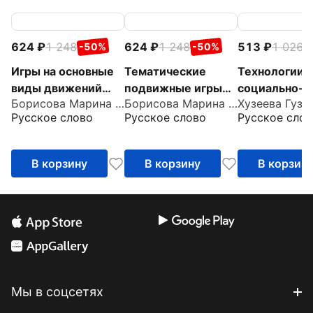
624
1 248
624
1 248
513
1 026
-50%
-50%
-
Игры на основные
Тематические
Технологии
виды движений
подвижные игры
социально-
Борисова Марина Михайловна
Борисова Марина Михайловна
для детей от 2 до 7
для детей от 2 до 7
коммуникати
Русское слово
Русское слово
Русское слов
лет
лет
развития де
дошкольног
возраста.
В корзину
В корзину
В корзин
Методическ
пособие
Мы в соцсетях