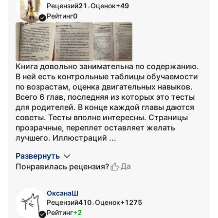
Рецензий
21
Оценок
+49
•
Рейтинг
0
Книга довольно занимательна по содержанию.
В ней есть контрольные таблицы обучаемости
по возрастам, оценка двигательных навыков.
Всего 6 глав, последняя из которых это тесты
для родителей. В конце каждой главы даются
советы. Тесты вполне интересны. Страницы
прозрачные, переплет оставляет желать
лучшего. Иллюстраций ...
Развернуть
Да
Понравилась рецензия?
ОксанаШ
Рецензий
410
Оценок
+1275
•
Рейтинг
+2